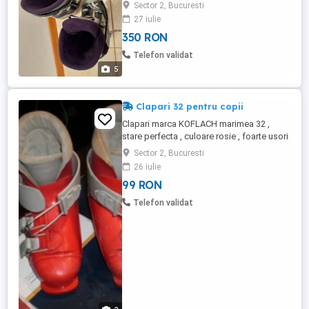
utilizati, bine intretinuti, burete interior
Sector 2, Bucuresti
foarte curat. Pretul este 290 lei. + Bete schi
27 iulie
FISCHER carbon 125cm - pret 60lei.
350 RON
Telefon validat
5
Clapari 32 pentru copii
Clapari marca KOFLACH marimea 32 ,
stare perfecta , culoare rosie , foarte usori
.
Sector 2, Bucuresti
26 iulie
99 RON
Telefon validat