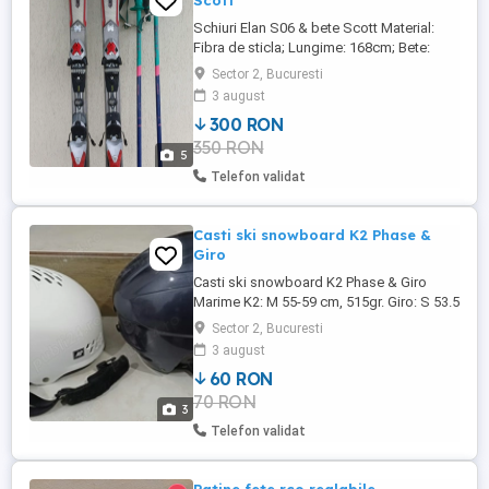
Scott
Schiuri Elan S06 & bete Scott Material:
Fibra de sticla; Lungime: 168cm; Bete:
Scott Superfashion 125cm.
Sector 2, Bucuresti
3 august
300 RON
350 RON
5
Telefon validat
Casti ski snowboard K2 Phase &
Giro
Casti ski snowboard K2 Phase & Giro
Marime K2: M 55-59 cm, 515gr. Giro: S 53.5
- 55.5 cm, 555gr. 70 lei buc.
Sector 2, Bucuresti
3 august
60 RON
70 RON
3
Telefon validat