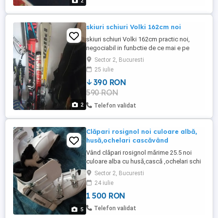
2
skiuri schiuri Volki 162cm noi
skiuri schiuri Volki 162cm practic noi,
negociabil in funbctie de ce mai e pe
piata. legaturile sunt foarte performante,
Sector 2, Bucuresti
au multe reglaje usor de efectuat chiar pe
25 iulie
partie (au niste leviere).
390 RON
590 RON
2
Telefon validat
Clăpari rosignol noi culoare albă,
husă,ochelari cascăvând
Vând clăpari rosignol mărime 25.5 noi
culoare alba cu husă,cască ,ochelari schi
Sector 2, Bucuresti
24 iulie
1 500 RON
Telefon validat
5