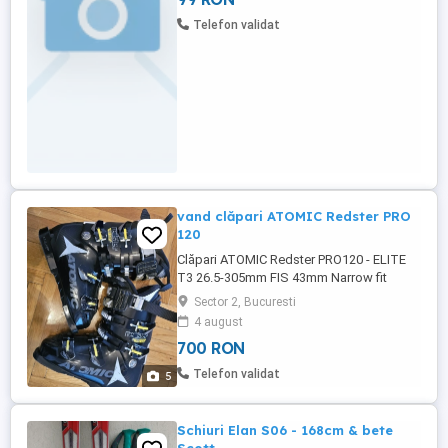
Telefon validat
vand clăpari ATOMIC Redster PRO
120
Clăpari ATOMIC Redster PRO120 - ELITE
T3 26.5-305mm FIS 43mm Narrow fit
purtați ușoare urme de uzura, fără
Sector 2, Bucuresti
zgârieturi, interiorul impecabil cumpărați
4 august
de noi
700 RON
Telefon validat
5
Schiuri Elan S06 - 168cm & bete