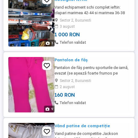
Vand echipament schi complet ieftin:
clapari marimea 42-44 si marimea 36-38
schiuri 1,60m Atomic si Rossignol
Sector 2, Bucuresti
3 august
1 000 RON
Telefon validat
3
Pantalon de fâș
Pantalon de fâș pentru sporturile de iarnă,
evazat (se așează foarte frumos pe
ghete), culoare roz, talie ajustabila cu
Sector 2, Bucuresti
arici/scai, zona de la glezne este dublată,
2 august
toate fermoarele și capsele sunt
160 RON
funcționale. Purtat de 2 ori în oraș. Măsura
42
Telefon validat
9
Vând patine de competiție
Vand patine de competitie Jackson