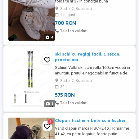
folosite nr 37 în condiție bună
Sector 2, Bucuresti
1 august
700 RON
Telefon validat
4
ski schi cu reglaj facil, 1 sezon,
practic noi
Schiuri Volki ski schi volki 160cm vedeti in
anunturi. pretul e negociabil in functie de
ce mai exista la momentul respectiv
Sector 2, Bucuresti
30 iulie
575 RON
Telefon validat
1
Clapari fischer + bete schi fischer
2
Vand clapari marca FISCHER XTR marime
41-42, cu patru legaturi,foarte putin