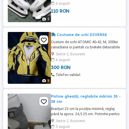
6 august
110 RON
5
Costume de schi DIVERSE
Costum de schi ATOMIC 40-42, M, 300lei
canadiana si pantali cu bretele detasabile
in stare foarte buna Pantaloni ski Ellesse,
Sector 2, Bucuresti
masura 44, comfort termic, profesionali
6 august
150lei Bonus , o pereche de ochelari de
300 RON
ski sau manusi
Telefon validat
5
Patine gheață, reglabile mărimi 35 -
38 cm
Branțuri 23 cm la poziția minimă, reglaj
până la aprox. 24,5 25 cm. Potrivite pentru
copii mai mari sau adolescenți ( 10 13
Sector 2, Bucuresti
ani), ori persoane cu mărimea EU 35 38
5 august