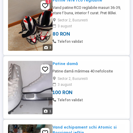
Patine fete rco reglabile
1
Vand patine RCO reglabile masuri 36-39,
stare f buna, interior f curat. Pret 80lei.
Sector 2, Bucuresti
3 august
80 RON
Telefon validat
3
Patine damă
Patine damă mărimea 40 nefolosite
Sector 2, Bucuresti
3 august
100 RON
Telefon validat
1
Vand echipament schi Atomic si
Rossignol ieftin