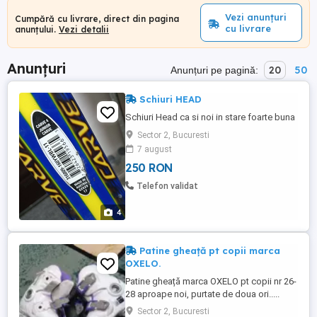
Vezi anunțuri
Cumpără cu livrare, direct din pagina
cu livrare
anunțului.
Vezi detalii
Anunțuri
20
50
Anunțuri pe pagină:
Schiuri HEAD
Schiuri Head ca si noi in stare foarte buna
Sector 2, Bucuresti
7 august
250 RON
Telefon validat
4
Patine gheață pt copii marca
OXELO.
Patine gheață marca OXELO pt copii nr 26-
28 aproape noi, purtate de doua ori.....
Sector 2, Bucuresti