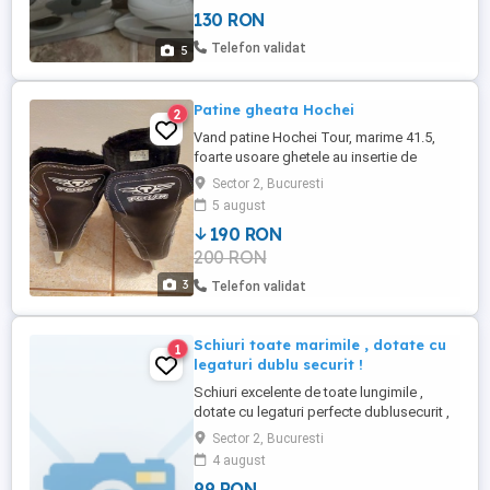
130 RON
Telefon validat
5
Patine gheata Hochei
2
Vand patine Hochei Tour, marime 41.5,
foarte usoare ghetele au insertie de
carbon, lamele din otel inalta calitate,
Sector 2, Bucuresti
aproape noi, interior foarte curat. Pret
5 august
200lei.
190 RON
200 RON
3
Telefon validat
Schiuri toate marimile , dotate cu
1
legaturi dublu securit !
Schiuri excelente de toate lungimile ,
dotate cu legaturi perfecte dublusecurit ,
la numai 10 % din pretul normal !
Sector 2, Bucuresti
4 august
99 RON