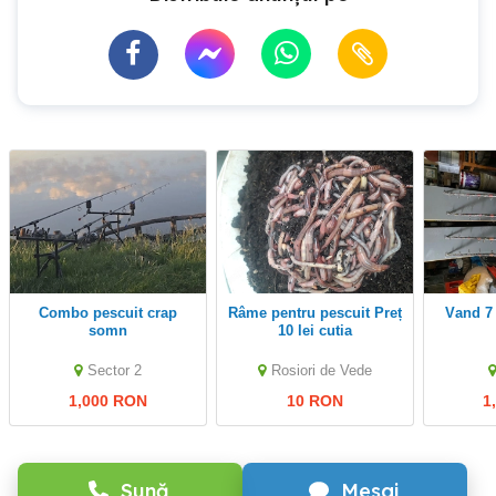
Combo pescuit crap
Râme pentru pescuit Preț
Vand 7 lansete pescuit
somn
10 lei cutia
Sector 2
Rosiori de Vede
1,000 RON
10 RON
1
Sună
Mesaj