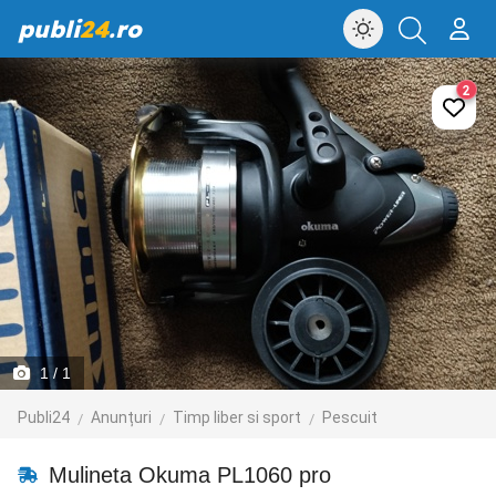
publi
24
.ro
2
1
/ 1
Publi24
Anunțuri
Timp liber si sport
Pescuit
Mulineta Okuma PL1060 pro