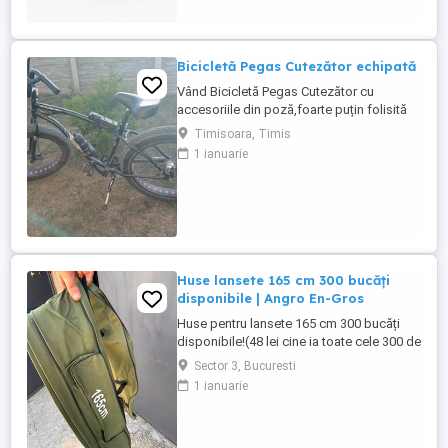
netoxic și prietenos cu mediul
Caracteristici: 30g Preț: ...
Bicicletă Pegas Cutezător echipată
Vând Bicicletă Pegas Cutezător cu
accesoriile din poză,foarte puțin folisită
cauciucuri aproape noi
Timisoara, Timis
1 ianuarie
Huse lansete 165 cm 300 bucăți
disponibile | Angro En-Gros
Huse pentru lansete 165 cm 300 bucăți
disponibile!(48 lei cine ia toate cele 300 de
bucăți ) Huse rezistente, cu
Sector 3, Bucuresti
compartimente multiple și buzunare
1 ianuarie
pentru accesorii. Ideale pentru pescuit la
crap și staționar. Preț avantajos la
cantitate! Pentru și mai multe detalii ,