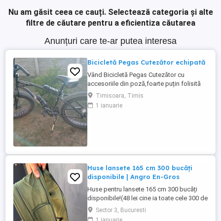
Nu am găsit ceea ce cauți.
Selectează categoria și alte
filtre de căutare pentru a eficientiza căutarea
Anunțuri care te-ar putea interesa
Bicicletă Pegas Cutezător echipată
Vând Bicicletă Pegas Cutezător cu
accesoriile din poză,foarte puțin folisită
cauciucuri aproape noi
Timisoara, Timis
1 ianuarie
Huse lansete 165 cm 300 bucăți
disponibile | Angro En-Gros
Huse pentru lansete 165 cm 300 bucăți
disponibile!(48 lei cine ia toate cele 300 de
bucăți ) Huse rezistente, cu
Sector 3, Bucuresti
compartimente multiple și buzunare
1 ianuarie