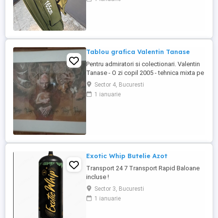
pentru accesorii. Ideale pentru pescuit la
crap și staționar. Preț avantajos la
cantitate! Pentru și mai multe detalii ,
contactați-mă în privat .
Tablou grafica Valentin Tanase
Pentru admiratori si colectionari. Valentin
Tanase - O zi copil 2005 - tehnica mixta pe
hartie 65x50 cm. Gratuit un Cataog de
Sector 4, Bucuresti
Colectie cu cele mai reprezentative lucrari
1 ianuarie
(cca 80) ale maestrului.
Exotic Whip Butelie Azot
Transport 24 7 Transport Rapid Baloane
incluse !
Sector 3, Bucuresti
1 ianuarie