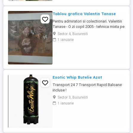
contactați-mă în privat .
Tablou grafica Valentin Tanase
Pentru admiratori si colectionari. Valentin
Tanase - O zi copil 2005 - tehnica mixta pe
hartie 65x50 cm. Gratuit un Cataog de
Sector 4, Bucuresti
Colectie cu cele mai reprezentative lucrari
1 ianuarie
(cca 80) ale maestrului.
Exotic Whip Butelie Azot
Transport 24 7 Transport Rapid Baloane
incluse !
Sector 3, Bucuresti
1 ianuarie