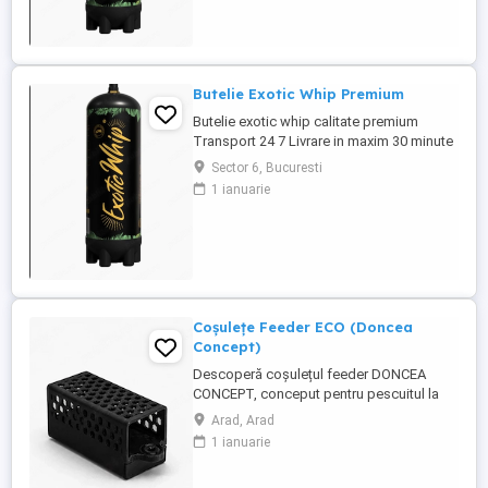
Butelie Exotic Whip Premium
Butelie exotic whip calitate premium
Transport 24 7 Livrare in maxim 30 minute
Sector 6, Bucuresti
1 ianuarie
Coșulețe Feeder ECO (Doncea
Concept)
Descoperă coșulețul feeder DONCEA
CONCEPT, conceput pentru pescuitul la
feeder și realizat în România. Fabricat din
Arad, Arad
plastic rezistent, acesta este proiectat
1 ianuarie
pentru o utilizare practică și eficientă la
partidele de pescuit. Aprobat de FDA, este