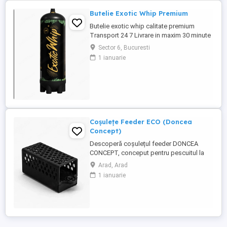
Butelie Exotic Whip Premium
Butelie exotic whip calitate premium
Transport 24 7 Livrare in maxim 30 minute
Sector 6, Bucuresti
1 ianuarie
Coșulețe Feeder ECO (Doncea
Concept)
Descoperă coșulețul feeder DONCEA
CONCEPT, conceput pentru pescuitul la
feeder și realizat în România. Fabricat din
Arad, Arad
plastic rezistent, acesta este proiectat
1 ianuarie
pentru o utilizare practică și eficientă la
partidele de pescuit. Aprobat de FDA, este
netoxic și prietenos cu mediul
Caracteristici: 30g Preț: ...