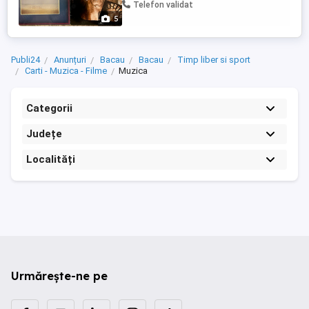
despre disponibilitatea celor care vă ...
Telefon validat
5
Publi24
Anunțuri
Bacau
Bacau
Timp liber si sport
Carti - Muzica - Filme
Muzica
Categorii
Județe
Localități
Urmărește-ne pe