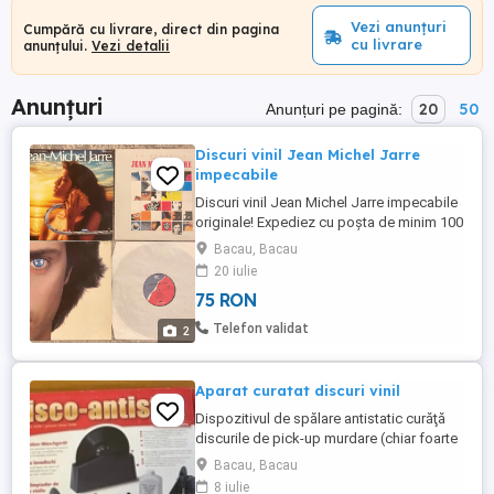
Vezi anunțuri
Cumpără cu livrare, direct din pagina
cu livrare
anunțului.
Vezi detalii
Anunțuri
20
50
Anunțuri pe pagină:
Discuri vinil Jean Michel Jarre
impecabile
Discuri vinil Jean Michel Jarre impecabile
originale! Expediez cu poșta de minim 100
lei, local pot da și un singur disc! Prețul
Bacau, Bacau
este pentru un disc și la o cantitate mai
20 iulie
mare putem discuta valoarea totală! Este
75 RON
posibil ca unele discuri să fie date intre
timp, vă rog întrebați de disponibilitatea
Telefon validat
2
celor ...
Aparat curatat discuri vinil
Dispozitivul de spălare antistatic curăţă
discurile de pick-up murdare (chiar foarte
murdare) extrem de uşor si delicat. Cu
Bacau, Bacau
ajutorul lichidului de curatare toate
8 iulie