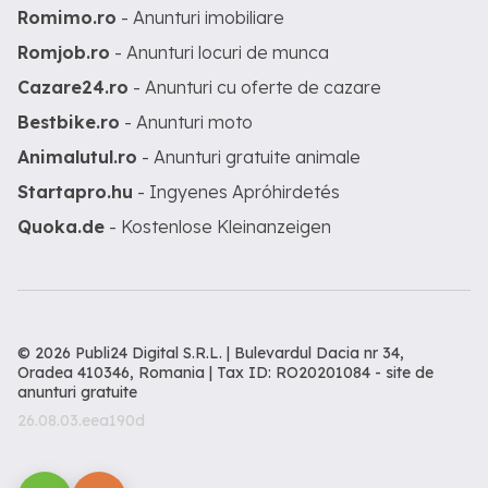
Romimo.ro
- Anunturi imobiliare
Romjob.ro
- Anunturi locuri de munca
Cazare24.ro
- Anunturi cu oferte de cazare
Bestbike.ro
- Anunturi moto
Animalutul.ro
- Anunturi gratuite animale
Startapro.hu
- Ingyenes Apróhirdetés
Quoka.de
- Kostenlose Kleinanzeigen
© 2026 Publi24 Digital S.R.L. | Bulevardul Dacia nr 34,
Oradea 410346, Romania | Tax ID: RO20201084 -
site de
anunturi gratuite
26.08.03.eea190d