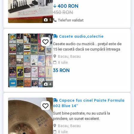
particulele de murdarie sunt dizolvate si
400 RON
spalate cu "adevarat". Discul este acoperit
450 RON
foarte fin cu un strat protector antistatic.
Aparatul ...
5
Telefon validat
Casete audio,colectie
Casete audio cu muzică... preţul este de
15 lei casetă dacă se cumpără întreaga
colecţie, pe bucată este 35 lei caseta iar
Bacau, Bacau
de la 2 casete încolo 25 lei caseta.
8 iulie
35 RON
4
Capace fus cinel Paiste Formula
602 Blue 14"
Sunt bine pastrate, nu au uzură la
prindere, un sunet excelent.
Bacau, Bacau
8 iulie