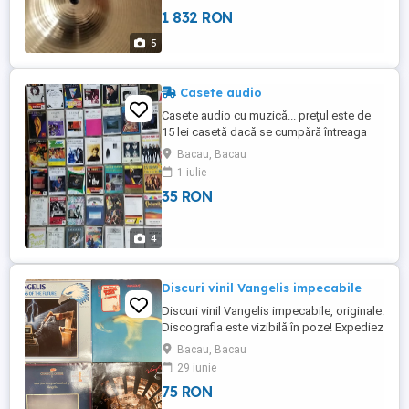
1 832 RON
5
Casete audio
Casete audio cu muzică... preţul este de
15 lei casetă dacă se cumpără întreaga
colecţie, pe bucată este 35 lei caseta iar
Bacau, Bacau
de la 2 casete încolo 25 lei caseta.
1 iulie
35 RON
4
Discuri vinil Vangelis impecabile
Discuri vinil Vangelis impecabile, originale.
Discografia este vizibilă în poze! Expediez
cu poșta de minim 100 lei, local pot da și
Bacau, Bacau
un singur disc! Prețul afișat este pentru un
29 iunie
singur disc! Este posibil ca unele discuri
75 RON
să fie date între timp, vă rog întrebați