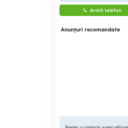
Arată telefon
Anunțuri recomandate
Disc vinil Ileana Sărăroiu
Disc vinil Dan Spătaru Nu
Romanțe și cântece
m-a
populare Electrecord
Drobeta-Turnu Severin
70 RON
Pentru a contacta acest utilizato