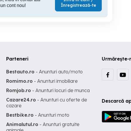
Înregistrează-te
 un cont nou!
Parteneri
Urmărește-
Bestauto.ro
- Anunturi auto/moto
Romimo.ro
- Anunturi imobiliare
Romjob.ro
- Anunturi locuri de munca
Cazare24.ro
- Anunturi cu oferte de
Descarcă ap
cazare
Bestbike.ro
- Anunturi moto
Animalutul.ro
- Anunturi gratuite
animale