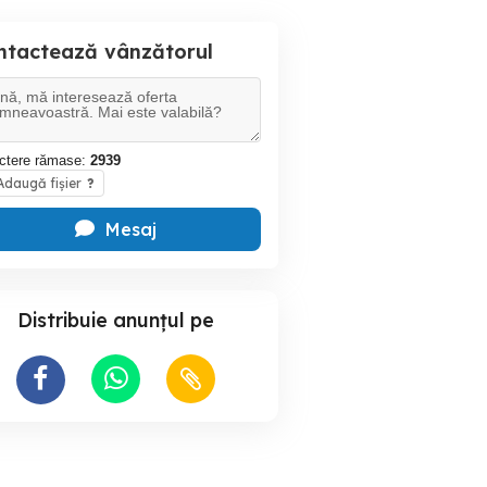
ntactează vânzătorul
ctere rămase:
2939
daugă fișier
?
Mesaj
Distribuie anunțul pe