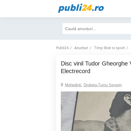
publi
24
.ro
Publi24
Anunțuri
Timp liber si sport
Disc vinil Tudor Gheorghe Viața lumii
Electrecord
Mehedinti
,
Drobeta-Turnu Severin