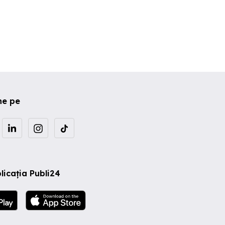
ne pe
licația Publi24