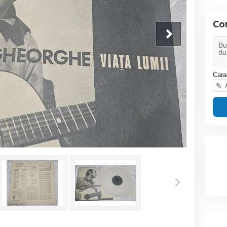
Co
Cara
A