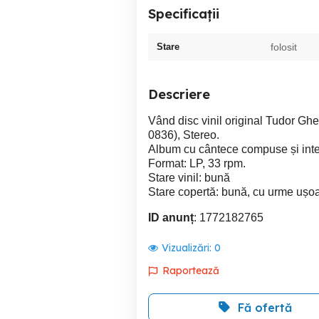
Specificații
Stare
folosit
Descriere
Vând disc vinil original Tudor Gh
0836), Stereo.
Album cu cântece compuse și inte
Format: LP, 33 rpm.
Stare vinil: bună
Stare copertă: bună, cu urme ușo
ID anunț
: 1772182765
Vizualizări:
0
Raportează
Fă ofertă