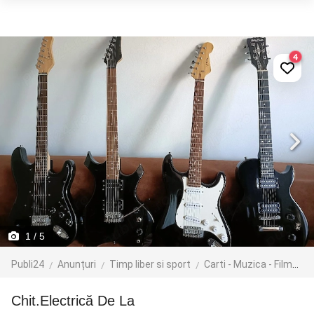
4
1
/ 5
Publi24
Anunțuri
Timp liber si sport
Carti - Muzica - Filme
Chit.Electrică De La