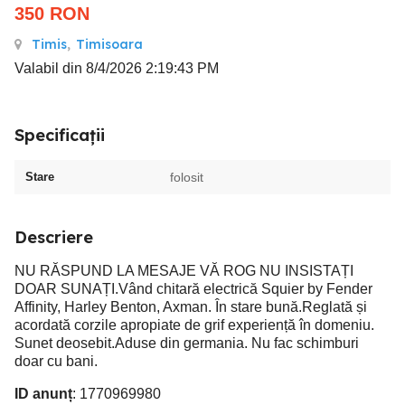
350
RON
Timis
,
Timisoara
Valabil din 8/4/2026 2:19:43 PM
Specificații
Stare
folosit
Descriere
NU RĂSPUND LA MESAJE VĂ ROG NU INSISTAȚI
DOAR SUNAȚI.Vând chitară electrică Squier by Fender
Affinity, Harley Benton, Axman. În stare bună.Reglată și
acordată corzile apropiate de grif experiență în domeniu.
Sunet deosebit.Aduse din germania. Nu fac schimburi
doar cu bani.
ID anunț
: 1770969980