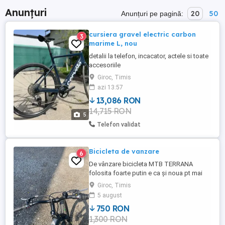
Anunțuri
20
50
Anunțuri pe pagină:
cursiera gravel electric carbon
3
marime L, nou
detalii la telefon, incacator, actele si toate
accesoriile
Giroc, Timis
azi 13:57
13,086 RON
14,715 RON
5
Telefon validat
Bicicleta de vanzare
6
De vânzare bicicleta MTB TERRANA
folosita foarte putin e ca și noua pt mai
multe detalii sunați la nr .
Giroc, Timis
5 august
750 RON
1,300 RON