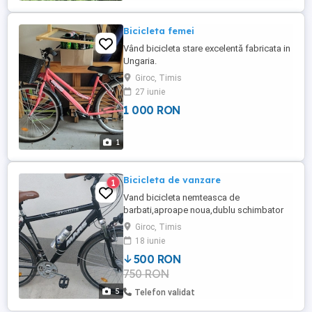
Bicicleta femei
Vând bicicleta stare excelentă fabricata in
Ungaria.
Giroc, Timis
27 iunie
1 000 RON
1
Bicicleta de vanzare
1
Vand bicicleta nemteasca de
barbati,aproape noua,dublu schimbator
schifano,marca cea din poza...
Giroc, Timis
18 iunie
500 RON
750 RON
5
Telefon validat