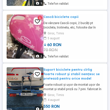
5
Telefon validat
Cască bicicleta copii
1
De vânzare Cască copii, 2 bucăți pt
bicicleta, trotineta, etc, folosite dar în
stare foarte bună,nu trimit prin curier doar
Giroc, Timis
ridicare personală din Giroc
5 august
60 RON
70 RON
5
Telefon validat
Suport biciclete pentru cîrlig
foarte robust și stabil nemțesc se
pretează pentru orice model
Foarte robust și ușor de montat ușor de
montat și stabil priză cu 7 pini. fabricat în
Germania.
Giroc, Timis
4 august
550 RON
4