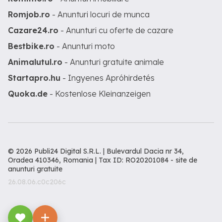
Romjob.ro
- Anunturi locuri de munca
Cazare24.ro
- Anunturi cu oferte de cazare
Bestbike.ro
- Anunturi moto
Animalutul.ro
- Anunturi gratuite animale
Startapro.hu
- Ingyenes Apróhirdetés
Quoka.de
- Kostenlose Kleinanzeigen
© 2026 Publi24 Digital S.R.L. | Bulevardul Dacia nr 34,
Oradea 410346, Romania | Tax ID: RO20201084 -
site de
anunturi gratuite
26.08.06.c0c206c