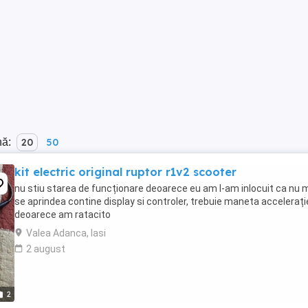
nă:
20
50
kit electric original ruptor r1v2 scooter
nu stiu starea de funcționare deoarece eu am l-am inlocuit ca nu 
se aprindea contine display si controler, trebuie maneta accelerați
deoarece am ratacito
Valea Adanca, Iasi
2 august
2