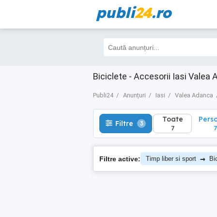
publi
24
.ro
Toate
Perso
Filtre
3
7
7
Biciclete - Accesorii Iasi Valea
Publi24
Anunțuri
Iasi
Valea Adanca
Toate
Pers
Filtre
3
7
7
→
Filtre active:
Timp liber si sport
Bi