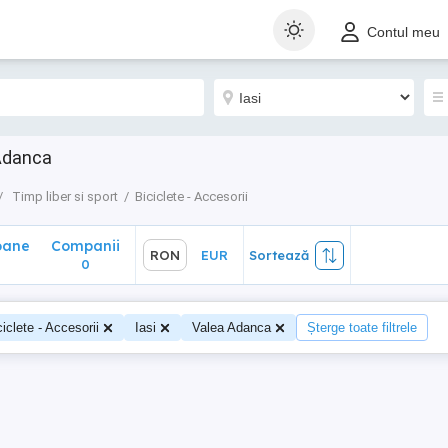
ane
Companii
RON
EUR
Sortează
Contul meu
0
 Adanca
Timp liber si sport
Biciclete - Accesorii
oane
Companii
RON
EUR
Sortează
0
ciclete - Accesorii
Iasi
Valea Adanca
Șterge toate filtrele