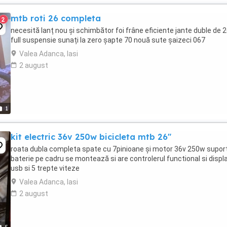
mtb roti 26 completa
2
necesită lanț nou și schimbător foi frâne eficiente jante duble de 
full suspensie sunați la zero șapte 70 nouă sute șaizeci 067
Valea Adanca, Iasi
2 august
1
kit electric 36v 250w bicicleta mtb 26"
roata dubla completa spate cu 7pinioane și motor 36v 250w supor
baterie pe cadru se montează si are controlerul functional si displ
usb si 5 trepte viteze
Valea Adanca, Iasi
2 august