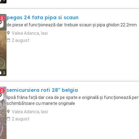
5
pegas 24 fata pipa si scaun
2
de piese el funcționează dar trebuie scaun și pipa ghidon 22.2mm
Valea Adanca, Iasi
2 august
1
semicursiera roti 28" belgia
2
lipsă frâna față dar cea de pe spate e originală și funcționează pe
schimbătoare cu manete originale
Valea Adanca, Iasi
2 august