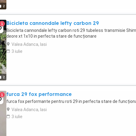
2
Bicicleta cannondale lefty carbon 29
1
Bicicleta cannondale lefty carbon roti 29 tubeless transmisie Shi
deore xt 1x10 in perfecta stare de funcționare
Valea Adanca, Iasi
3 iulie
2
furca 29 fox performance
1
furca fox performante pentru roti 29 in perfecta stare de funcțion
Valea Adanca, Iasi
3 iulie