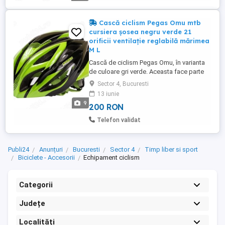
100%; Saculet ...
Cască ciclism Pegas Omu mtb
cursiera șosea negru verde 21
orificii ventilație reglabilă mărimea
M L
Cască de ciclism Pegas Omu, în varianta
de culoare gri verde. Aceasta face parte
dintr-o colecție de echipamente de
Sector 4, Bucuresti
protecție a brandului românesc Pegas,
13 iunie
fiind concepută pentru siguranță și
9
200 RON
confort în timpul mersului pe bicicletă.
Detalii și Caracteristici Tehnice Conform
Telefon validat
specificațiilor producătorului, ...
Publi24
Anunțuri
Bucuresti
Sector 4
Timp liber si sport
Biciclete - Accesorii
Echipament ciclism
Categorii
Județe
Localități