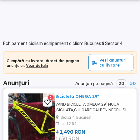
Echipament ciclism echipament ciclism Bucuresti Sector 4
Vezi anunțuri
Cumpără cu livrare, direct din pagina
cu livrare
anunțului.
Vezi detalii
Anunțuri
20
50
Anunțuri pe pagină:
Bicicleta OMEGA 29"
2
VAND BICICLETA OMEGA 29" NOUA
,SIGILATA,CULOARE GALBEN NEGRU SI
UNA ALB ALBASTRU,CU FRANE
Sector 4, Bucuresti
HIDRAULICE PE DISC . PRET 1600 LEI.
ieri 12:54
PENTRU MAI MULTE INFORMATII VA
1,490 RON
STAU LA DISPOZITIE. Este o alegere
1,650 RON
excelentă pentru cei ce vor o bicicletă cu