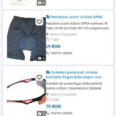
4
Pantaloni scurti ciclism SPNX
Pantaloni scurti ciclism SPNX marimea: M
Talie: 70-90 cm Sold: 80-110 Lungime crac
pe interior = 10-20 cm Lungime crac pe
Sector 4, Bucuresti
exterior = 40-60 cm Stare foarte buna, ca
7 iulie
noi!
19 RON
Telefon validat
4
Ochelari polarizati ciclism
bicicleta Pegas Ride negru rosu
Ochelari de soare Pegas Ride perfecti
pentru ciclism. Caracteristici: Material
aderent nas si urechi; Lentile din
Sector 4, Bucuresti
policarbonat; Lentile fumurii cu strat
3 iulie
Overall Black Red Revo; Tratament lentile
70 RON
antiaburire; Tratamen lentile antizgariere;
Tratament lentile hidrofob; CAT. 3, UV
Telefon validat
5