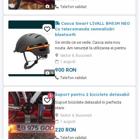
roți mari pentru viteză și stabilitate,
5
Telefon validat
Casca Smart LIVALL BH51M NEO
Cu telecomanda semnalizări
bluetooth
Se vinde ce se vede. Casca este nou
nouta. Am renunțat la utilizarea ei pentru
alt model. Are telecomanda pentru
Sector 4, Bucuresti
semnalizarea stg dreaptaomenzi vocale,
1 august
răspuns la telefon. Are casca stereo
900 RON
Bluetooth incorporata Preț fix!!! Nu fac
5
schimburi!!! Pentru cunoscători! Predare în
Telefon validat
Zona Eroii Revoluției ...
Suport pentru 2 biciclete detasabil
3
Suport biciclete detasabil in perfecta
stare .
Sector 4, Bucuresti
1 august
220 RON
Telefon validat