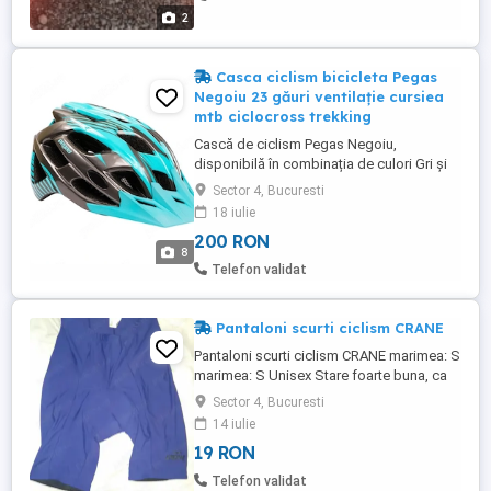
2
Casca ciclism bicicleta Pegas
Negoiu 23 găuri ventilație cursiea
mtb ciclocross trekking
Cască de ciclism Pegas Negoiu,
disponibilă în combinația de culori Gri și
Turcoaz. Caracteristici Principale:
Sector 4, Bucuresti
Construcție: Tehnologie In-Mold pentru
18 iulie
durabilitate și greutate redusă. Ventilație:
200 RON
Dispune de un sistem optim de aerisire cu
8
23 de găuri. Dotări: Include un cozoroc
Telefon validat
detașabil pentru protecție ...
Pantaloni scurti ciclism CRANE
Pantaloni scurti ciclism CRANE marimea: S
marimea: S Unisex Stare foarte buna, ca
noi!
Sector 4, Bucuresti
14 iulie
19 RON
Telefon validat