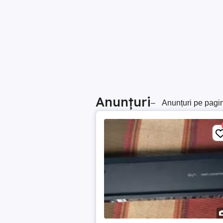
Anunțuri
–
Anunțuri pe pagi