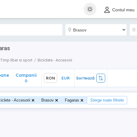
ane
Companii
RON
EUR
Sortează
Contul meu
0
garas
Timp liber si sport
Biciclete - Accesorii
oane
Companii
RON
EUR
Sortează
0
ciclete - Accesorii
Brasov
Fagaras
Șterge toate filtrele