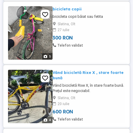
bicicleta copii
bicicleta copii băiat sau fetita
Slatina, Olt
27 iulie
300 RON
Telefon validat
5
Vând bicicletă Rixe X , stare foarte
bună
Vând bicicletă Rixe X, în stare foarte bună.
Prețul este negociabil.
Slatina, Olt
20 iulie
600 RON
Telefon validat
4