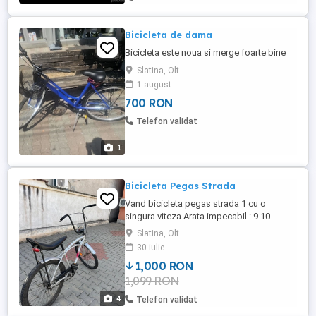
Bicicleta de dama
Bicicleta este noua si merge foarte bine
Slatina, Olt
1 august
700 RON
Telefon validat
1
Bicicleta Pegas Strada
Vand bicicleta pegas strada 1 cu o
singura viteza Arata impecabil : 9 10
plimbata putin nu trimit prin curier, de
Slatina, Olt
preferat din Slatina sau din imprejur , pe
30 iulie
traseul Slatina - Bucuresti PREDARE
1,000 RON
PERSONALA Bicicleta este intr-o stare
1,099 RON
foarte buna, ca noua.
4
Telefon validat