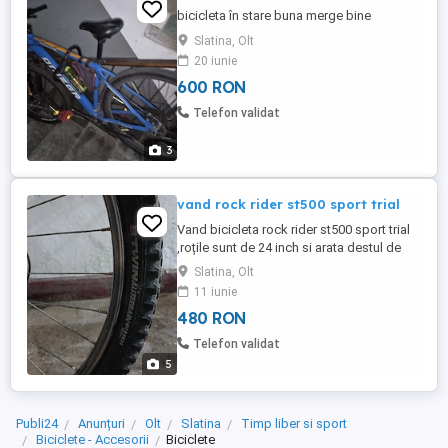
bicicleta în stare buna merge bine
Slatina, Olt
20 iunie
600 RON
Telefon validat
3
vand rock rider st500 sport trial
Vand bicicleta rock rider st500 sport trial
,roțile sunt de 24 inch si arata destul de
bine
Slatina, Olt
11 iunie
480 RON
Telefon validat
5
Publi24
Anunțuri
Olt
Slatina
Timp liber si sport
Biciclete - Accesorii
Biciclete