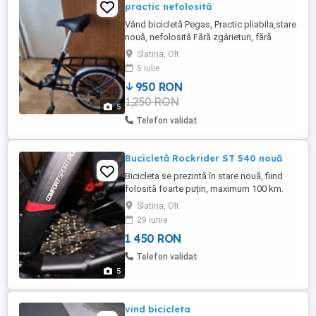
practic nefolosită
Vând bicicletă Pegas, Practic pliabila,stare
nouă, nefolosită Fără zgârieturi, fără
defecte, totul original. Cadru solid Design
Slatina, Olt
clasic Pegas Ideală pentru oraș plimbări
5 iulie
Motiv vânzare: am primito cadou
950 RON
neutilizată. Rog seriozitate.Accept orice
1,250 RON
test. Nu accept schimburi doar cash.
5
Telefon validat
Bucicletă Rockrider ST 540 nouă
Bicicleta se prezintă în stare nouă, fiind
folosită foarte puțin, maximum 100 km.
Este mărimea L, frâne hidraulice,
Slatina, Olt
suspensie reglabilă, totul este funcțional.
29 iunie
Prețul este puțin negociabil, nu vreau
1 450 RON
schimburi.
Telefon validat
5
vind bicicleta