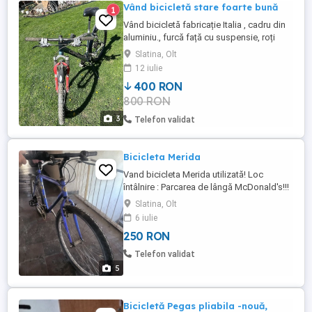
Vând bicicletă stare foarte bună
1
Vând bicicletă fabricație Italia , cadru din
aluminiu., furcă față cu suspensie, roți
26,5
Slatina, Olt
12 iulie
400 RON
800 RON
3
Telefon validat
Bicicleta Merida
Vand bicicleta Merida utilizată! Loc
întâlnire : Parcarea de lângă McDonald's!!!
Slatina, Olt
6 iulie
250 RON
Telefon validat
5
Bicicletă Pegas pliabila -nouă,