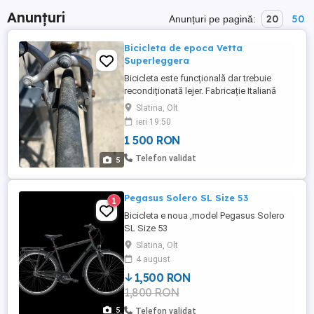
Anunțuri
20
50
Anunțuri pe pagină:
Bicicleta de epoca Vetta
Superleggera
Bicicleta este funcțională dar trebuie
recondiționată lejer. Fabricație Italiană
ciclul Olimpic 1984. Cadru Vetta
Slatina, Olt
Superleggera Pipă 3ttt Mod. Grand Prix Șa
ieri 19:50
San Marco Laser Cadru din oțel brazat
1 500 RON
Telefon validat
5
Pegasus Solero SL Size 53
1
Bicicleta e noua ,model Pegasus Solero
SL Size 53
Slatina, Olt
4 august
1,500 RON
1,800 RON
5
Telefon validat