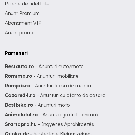
Puncte de fidelitate
Anunț Premium
Abonament VIP
Anunț promo
Parteneri
Bestauto.ro
- Anunturi auto/moto
Romimo.ro
- Anunturi imobiliare
Romjob.ro
- Anunturi locuri de munca
Cazare24.ro
- Anunturi cu oferte de cazare
Bestbike.ro
- Anunturi moto
Animalutul.ro
- Anunturi gratuite animale
Startapro.hu
- Ingyenes Apróhirdetés
Quoka.de
- Kostenlose Kleinanzeigen