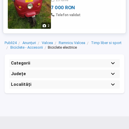
25 iunie
7 000 RON
Telefon validat
2
Publi24
Anunțuri
Valcea
Ramnicu Valcea
Timp liber si sport
Biciclete - Accesorii
Biciclete electrice
Categorii
Județe
Localități