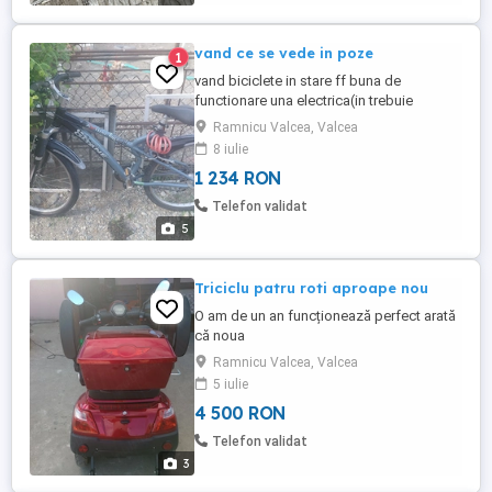
vand ce se vede in poze
1
vand biciclete in stare ff buna de
functionare una electrica(in trebuie
acumulatori,ia are dar nu mai tin
Ramnicu Valcea, Valcea
incarcati,are si incarcator) preturi de la 150
8 iulie
leo la 350 lei,cea electrica 1000 lei
1 234 RON
Telefon validat
5
Triciclu patru roti aproape nou
O am de un an funcționează perfect arată
că noua
Ramnicu Valcea, Valcea
5 iulie
4 500 RON
Telefon validat
3