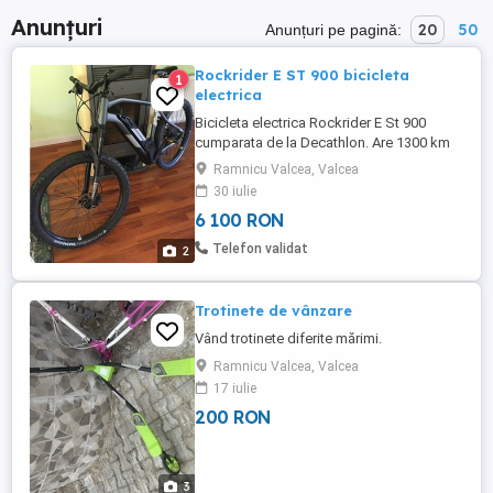
Anunțuri
20
50
Anunțuri pe pagină:
Rockrider E ST 900 bicicleta
1
electrica
Bicicleta electrica Rockrider E St 900
cumparata de la Decathlon. Are 1300 km
in crestere,nu a vazut ploaia. O folosesc in
Ramnicu Valcea, Valcea
oras,acesta e si motivul vinzarii. Detalii la
30 iulie
tlf sau pe site Decathlon. Multumesc
6 100 RON
Telefon validat
2
Trotinete de vânzare
Vând trotinete diferite mărimi.
Ramnicu Valcea, Valcea
17 iulie
200 RON
3