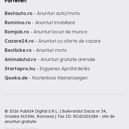
Parteneri
Bestauto.ro
- Anunturi auto/moto
Romimo.ro
- Anunturi imobiliare
Romjob.ro
- Anunturi locuri de munca
Cazare24.ro
- Anunturi cu oferte de cazare
Bestbike.ro
- Anunturi moto
Animalutul.ro
- Anunturi gratuite animale
Startapro.hu
- Ingyenes Apróhirdetés
Quoka.de
- Kostenlose Kleinanzeigen
© 2026 Publi24 Digital S.R.L. | Bulevardul Dacia nr 34,
Oradea 410346, Romania | Tax ID: RO20201084 -
site de
anunturi gratuite