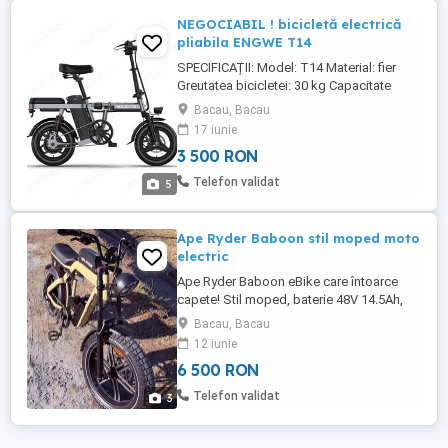
NEGOCIABIL ! bicicletă electrică
pliabila ENGWE T14
SPECIFICAȚII: Model: T14 Material: fier
Greutatea bicicletei: 30 kg Capacitate
maximă: 100 kg Pentru tine(l * l * h ):
Bacau, Bacau
125*52*106(CM) Dimensiune de pliere:
17 iunie
70*47*60CM Potrivit pentru: 155-175CM
3 500 RON
Oameni Teren aplicabil: Oraș Motor: Motor
fără perii de mare viteză de 250 W Putere
Telefon validat
5
maximă instantanee :680(W) Baterie: ...
Ape Ryder Baboon stil moped moto
electric
Ape Ryder Baboon eBike care întoarce
capete! Stil moped, baterie 48V 14.5Ah,
motor 250W (peak 720W) Arată brutal,
Bacau, Bacau
merge impecabil și nu trece neobservată.
12 iunie
Dacă vrei să fii remarcat! Autonomie pană
6 500 RON
la 85 km depinde de modul de condus și
de greutate. Frâne hidraulice pe disc
Telefon validat
3
Suspensie fața și spate ...