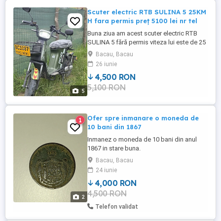
Scuter electric RTB SULINA 5 25KM
H fara permis preț 5100 lei nr tel
Buna ziua am acest scuter electric RTB
SULINA 5 fără permis viteza lui este de 25
km h nr de telefon pentru contact este rele
Bacau, Bacau
care pot răspunde si pot vb sunt
26 iunie
16,17,18,19,20, sau dacă osa sunați eu
4,500 RON
osa vad apelul si va sun eu înapoi scuterul
5,100 RON
este din BACAU MARGINENI si costa 5100
5
lei scuterul electric ...
Ofer spre inmanare o moneda de
1
10 bani din 1867
Inmanez o moneda de 10 bani din anul
1867 in stare buna.
Bacau, Bacau
24 iunie
4,000 RON
4,500 RON
2
Telefon validat