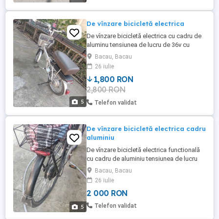
De vînzare bicicletă electrica
De vînzare bicicletă electrica cu cadru de
aluminu tensiunea de lucru de 36v cu
3viteze etc.se poate da jos bancheta si
Bacau, Bacau
pune la loc șeaua, etc.
26 iulie
1,800 RON
2,800 RON
5
Telefon validat
De vînzare bicicletă electrica cadru
aluminiu
De vînzare bicicletă electrica functională
cu cadru de aluminiu tensiunea de lucru
de 54v , etc.
Bacau, Bacau
26 iulie
2 000 RON
Telefon validat
5