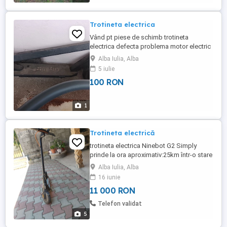
Trotineta electrica
Vând pt piese de schimb trotineta
electrica defecta problema motor electric
restul in stare buna cu tot cu încărcător
Alba Iulia, Alba
negociabil 80 lei doar in Alba Iulia predare
5 iulie
personala
100 RON
1
Trotineta electrică
trotineta electrica Ninebot G2 Simply
prinde la ora aproximativ:25km într-o stare
foarte buna vine cu încărcător la ea se
Alba Iulia, Alba
poate bloca din aplicație și viteza.nr de
16 iunie
telefon:
11 000 RON
Telefon validat
5