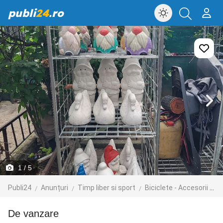
publi
24
.ro
1
/ 5
Publi24
Anunțuri
Timp liber si sport
Biciclete - Accesorii
B
de vanzare