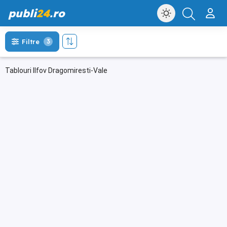
publi
24
.ro
Filtre
3
Tablouri Ilfov Dragomiresti-Vale