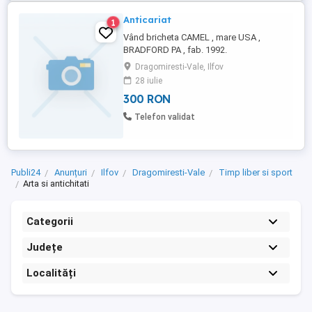
Anticariat
1
Vând bricheta CAMEL , mare USA ,
BRADFORD PA , fab. 1992.
Dragomiresti-Vale, Ilfov
28 iulie
300 RON
Telefon validat
Publi24
Anunțuri
Ilfov
Dragomiresti-Vale
Timp liber si sport
Arta si antichitati
Categorii
Județe
Localități