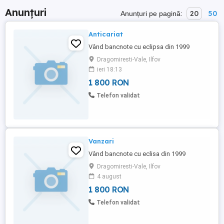
Anunțuri
20
50
Anunțuri pe pagină:
Anticariat
Vând bancnote cu eclipsa din 1999
Dragomiresti-Vale, Ilfov
ieri 18:13
1 800 RON
Telefon validat
Vanzari
Vând bancnote cu eclisa din 1999
Dragomiresti-Vale, Ilfov
4 august
1 800 RON
Telefon validat