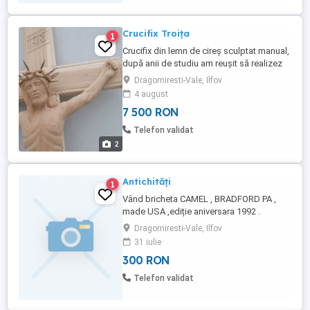
Crucifix Troița
1
Crucifix din lemn de cireș sculptat manual,
după anii de studiu am reușit să realizez
acest crucifix de o însemnată valoare
Dragomiresti-Vale, Ilfov
artistică, cu dimensiunile statuietei de 90
4 august
cm înaltă și crucea de 2,40 m înaltă cu
7 500 RON
lățimea de 95 cm
Telefon validat
2
Antichități
1
Vând bricheta CAMEL , BRADFORD PA ,
made USA ,ediție aniversara 1992 .
Dragomiresti-Vale, Ilfov
31 iulie
300 RON
Telefon validat