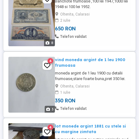
Bancnote frumoase ,100 lei 1947,1000 lei
1948 si 100 lei 1952.
Oltenita, Calarasi
2 iulie
650 RON
Telefon validat
8
vind moneda argint de 1 leu 1900
4
frumoasa
moneda argint de 1 leu 1900 cu detalii
frumoase,stare foarte buna,pret 350 lei.
Oltenita, Calarasi
1 iulie
350 RON
Telefon validat
3
lot monede argint 1881 cu stele si
4
cu margine zimtata