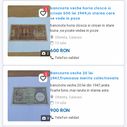
bancnota veche horia closca si
1
crisan 500 lei 1949,in starea care
se vede in poze
bancnota horia closca si crisan in stare
buna ,se poate vedea in poze
Oltenita, Calarasi
15 iulie
600 RON
2
Telefon validat
Bancnota veche 20 lei
1
1947,frumoasa merita colectionata
bancnota veche 20 lei din 1947,arata
foarte bine ,mai raruta in starea asta
,merita colectionata .
Oltenita, Calarasi
15 iulie
900 RON
Telefon validat
3