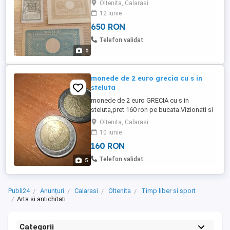
Oltenita, Calarasi
12 iunie
650 RON
Telefon validat
6
monede de 2 euro grecia cu s in
steluta
monede de 2 euro GRECIA cu s in
steluta,pret 160 ron pe bucata.Vizionati si
celelalte anunturi,multumesc.
Oltenita, Calarasi
10 iunie
160 RON
Telefon validat
5
Publi24
Anunțuri
Calarasi
Oltenita
Timp liber si sport
Arta si antichitati
Categorii