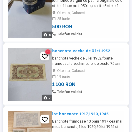
lot monede argint cu patina originale cu 6
stele -1 buc pret 950 lei;cu cite 5 stele 2
bucati,650 lei buc;cu margine zimtata 4
Oltenita, Calarasi
buc cu 500 lei bucata.vizionati si celelalte
25 iunie
anunturi ale mele va multumesc.
500 RON
Telefon validat
6
bancnota veche de 3 lei 1952
1
bancnota veche de 3 lei 1952,foarte
frumoasa la vechimea ei de peste 75 ani
Oltenita, Calarasi
19 iunie
1 100 RON
Telefon validat
2
lot bancnote 1917,1920,1945
Bancnote frumoase,10 bani 1917 cea mai
mica bancnota,1 leu 1920,20 lei 1945 si
100 lei 1945