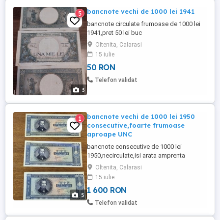
bancnote vechi de 1000 lei 1941
5
bancnote circulate frumoase de 1000 lei
1941,pret 50 lei buc
Oltenita, Calarasi
15 iulie
50 RON
Telefon validat
3
bancnote vechi de 1000 lei 1950
1
consecutive,foarte frumoase
aproape UNC
bancnote consecutive de 1000 lei
1950,necirculate,isi arata amprenta
timpului.
Oltenita, Calarasi
15 iulie
1 600 RON
5
Telefon validat