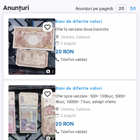
Anunțuri
20
50
Anunțuri pe pagină:
Bani de diferite valori
Ofer la vanzare doua bacnote
Oltenita, Calarasi
5 august
20 RON
Telefon validat
1
Bani de diferite valori
Ofer spre vanzare : 500= 130buc, 5000=
4buc, 10000= 7 buc, astept oferte
serioase. Nu raspund decat telefonic,
Oltenita, Calarasi
exclus SMS.
5 august
20 RON
Telefon validat
1