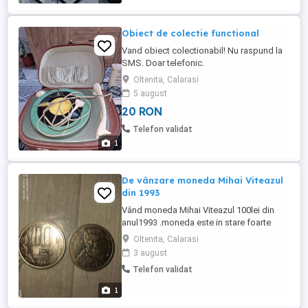
Obiect de colectie functional
Vand obiect colectionabil! Nu raspund la
SMS. Doar telefonic.
Oltenita, Calarasi
5 august
20 RON
Telefon validat
1
De vânzare moneda Mihai Viteazul
din 1993
Vând moneda Mihai Viteazul 100lei din
anul1993 .moneda este in stare foarte
buna.pret55000 euro
Oltenita, Calarasi
3 august
Telefon validat
1