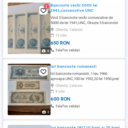
Bancnote vechi 5000 lei
2
1941,consecutive UNC
Vind 5 bancnote vechi consecutive de
5000 de lei 1941,UNC, Okazie 5 bancnote
consecutive de 5000 lei 1941 UNC,pentru
Oltenita, Calarasi
colectionari.
15 iulie
650 RON
Telefon validat
4
lot bancnote romanesti
lot bancnote romanesti ,1 leu 1966
aproape UNC,100 lei 1952,20 lei 1950.pret
pe lot 600 lei
Oltenita, Calarasi
8 iulie
600 RON
Telefon validat
2
lot bancnote 1917,10 bani si 25 bani