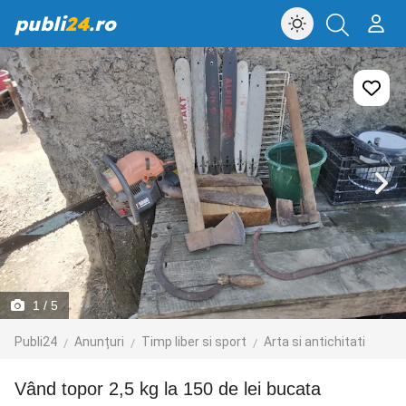
publi
24
.ro
1
/ 5
Publi24
Anunțuri
Timp liber si sport
Arta si antichitati
vând topor 2,5 kg la 150 de lei bucata