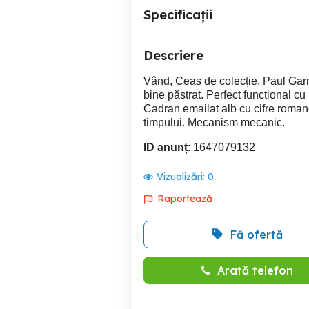
Specificații
Descriere
Vând, Ceas de colecție, Paul Garni
bine păstrat. Perfect functional cu 
Cadran emailat alb cu cifre romane 
timpului. Mecanism mecanic.
ID anunț
: 1647079132
Vizualizări:
0
Raportează
Fă ofertă
Arată telefon