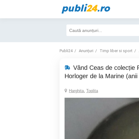
publi
24
.ro
Publi24
Anunțuri
Timp liber si sport
Vând Ceas de colecție P
Horloger de la Marine (anii 
Harghita
,
Toplita