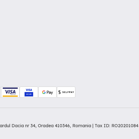
levardul Dacia nr 34, Oradea 410346, Romania | Tax ID: RO20201084