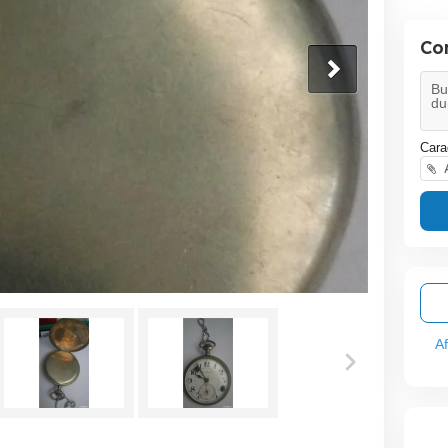
Co
Cara
A
A