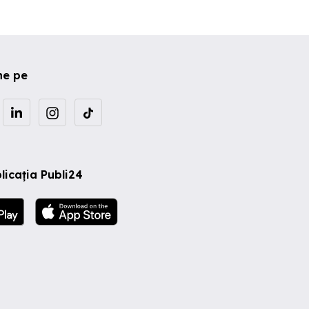
ne pe
licația Publi24