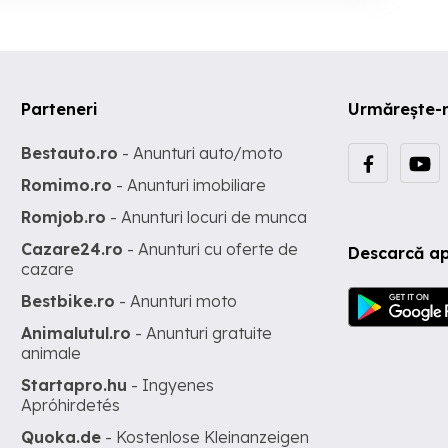
Parteneri
Urmărește-
Bestauto.ro
- Anunturi auto/moto
Romimo.ro
- Anunturi imobiliare
Romjob.ro
- Anunturi locuri de munca
Cazare24.ro
- Anunturi cu oferte de
Descarcă ap
cazare
Bestbike.ro
- Anunturi moto
Animalutul.ro
- Anunturi gratuite
animale
Startapro.hu
- Ingyenes
Apróhirdetés
Quoka.de
- Kostenlose Kleinanzeigen