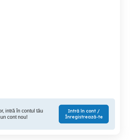
imbre si monede vechi
Bancnotă 1000 Forinți
Bancnotă 10 gulden
Ungaria 2006 VF+
Oland
Toplita
Leliceni
50 RON
25 RON
3
r, intră în contul tău
Intră în cont /
Înregistrează-te
 un cont nou!