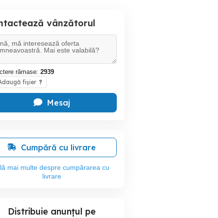
ntactează vânzătorul
ctere rămase:
2939
daugă fișier
?
Mesaj
Cumpără cu livrare
flă mai multe despre cumpărarea cu
livrare
Distribuie anunțul pe