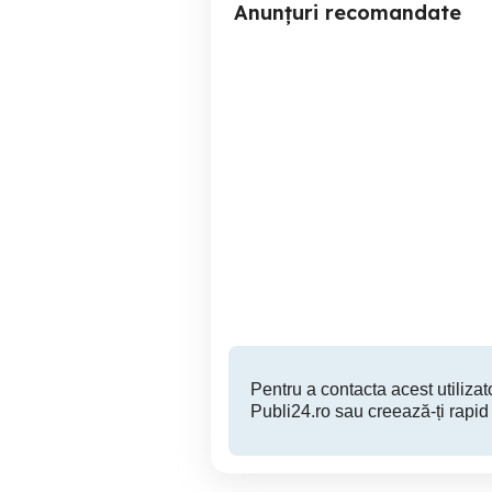
Anunțuri recomandate
Drapele originale
T
Toplita
300 RON
Pentru a contacta acest utilizato
Publi24.ro sau creează-ți rapid