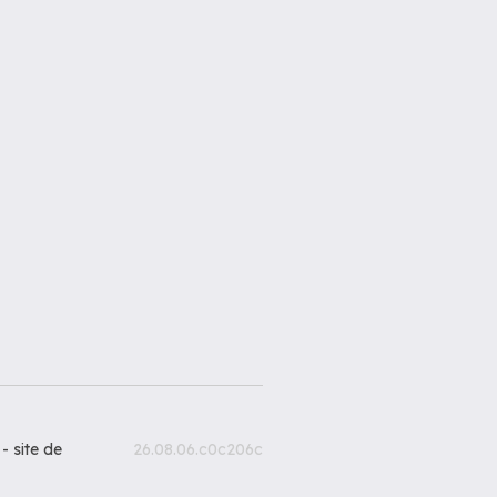
 -
site de
26.08.06.c0c206c