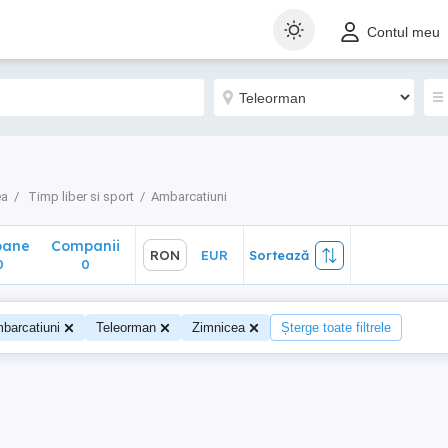
ane
Companii
RON
EUR
Sortează
Contul meu
0
ea
Timp liber si sport
Ambarcatiuni
oane
Companii
RON
EUR
Sortează
0
0
barcatiuni
Teleorman
Zimnicea
Șterge toate filtrele