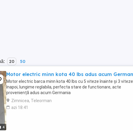
nă:
20
50
Motor electric minn kota 40 lbs adus acum German
Motor electric barca minn kota 40 lbs cu 5 viteze înainte și 3 viteze
înapoi, lungime reglabila, perfecta stare de functionare, acte
proveniență adus acum Germania
Zimnicea, Teleorman
azi 18:41
4