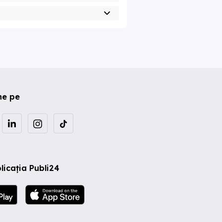
ne pe
licația Publi24