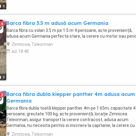
5
Barca fibra 3.5 m adusă acum Germania
4
Barca fibra cu volan 3.5 m pe 1.5 m 4 persoane, acte proveniență,
adusa acum Germania perfecta stare, la cerere cu motor sau peri
Zimnicea, Teleorman
azi 18:40
5
Barca fibra dubla klepper panther 4m adusa acum
3
Germania
Barca fibra dubla toată klepper panther 4m pe 1.65m, capacitate 4
persoane, greutate 100 kg, acte proveniență, locație Zimnicea
Teleorman, asigur transport la cerere contracost, adusa acum
Germania, nu necesita permis si inscriere la capitanie, la cerere cu
motor sau peridoc
Zimnicea, Teleorman