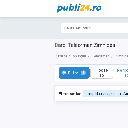
publi
24
.ro
Toate
Perso
Filtre
3
10
10
Barci Teleorman Zimnicea
Publi24
Anunțuri
Teleorman
Zimnic
Toate
Pers
Filtre
3
10
1
→
Filtre active:
Timp liber si sport
Am