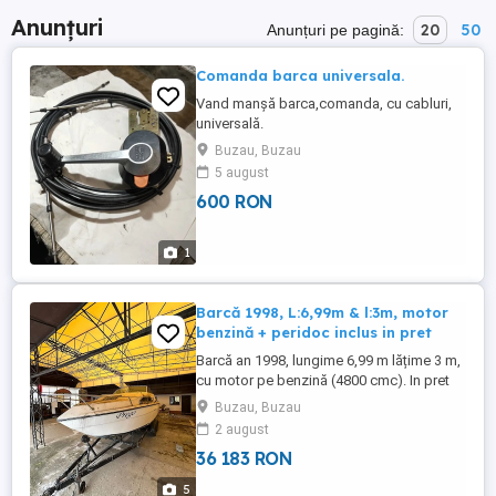
Anunțuri
20
50
Anunțuri pe pagină:
Comanda barca universala.
Vand manșă barca,comanda, cu cabluri,
universală.
Buzau, Buzau
5 august
600 RON
1
Barcă 1998, L:6,99m & l:3m, motor
benzină + peridoc inclus in pret
Barcă an 1998, lungime 6,99 m lățime 3 m,
cu motor pe benzină (4800 cmc). In pret
este inclus si peridoc (remorcă) o încarci
Buzau, Buzau
și pleci direct la apă, fără cheltuieli
2 august
suplimentare de transport. Detalii: An
36 183 RON
fabricație: 1998 Lungime: 6,99 m Lățime: 3
m Motor: benzină, 4800 cmc Peridoc
5