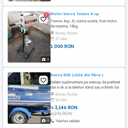
(remorcă) inclus ...
Motor barca Tomos 4 cp
7
Tomos 4cp, 2t, cizma scurta, fost motor
de rezerva, 15kg.
Buzau, Buzau
27 iulie
1 000 RON
5
barca RIB (chila din fibra )
Relatii suplimentare pe watsup de preferat
dar e ok.si la telefon Vând sau schimb Se
poate vinde și peridocul Barca se prezintă
Buzau, Buzau
în stare foarte buna fără petece și defecte
20 iulie
ascunse, gliseaza foarte bine cu un motor
3,146 RON
de 4cp. Ajungând la viteza de 20km h
6,291 RON
foarte stabila ușoară cu spațiu de
depozitare ideala ...
5
Telefon validat