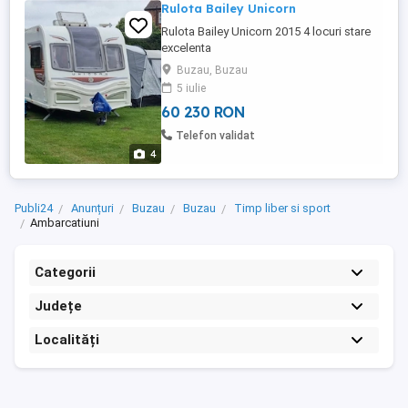
Rulota Bailey Unicorn
Rulota Bailey Unicorn 2015 4 locuri stare
excelenta
Buzau, Buzau
5 iulie
60 230 RON
Telefon validat
4
Publi24
Anunțuri
Buzau
Buzau
Timp liber si sport
Ambarcatiuni
Categorii
Județe
Localități