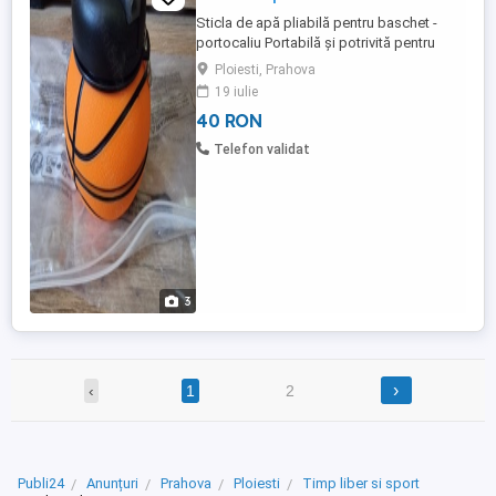
Sticla de apă pliabilă pentru baschet -
portocaliu Portabilă și potrivită pentru
fitness, activități în aer liber și călătorii Nu
Ploiesti, Prahova
are tija, se bea ca dintr-o sticla. Este noua.
19 iulie
40 RON
Telefon validat
3
›
‹
1
2
Publi24
Anunțuri
Prahova
Ploiesti
Timp liber si sport