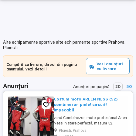
Alte echipamente sportive alte echipamente sportive Prahova
Ploiesti
Vezi anunțuri
Cumpără cu livrare, direct din pagina
cu livrare
anunțului.
Vezi detalii
Anunțuri
20
50
Anunțuri pe pagină:
Costum moto ARLEN NESS (52)
1
combinezon piele! circuit!
impecabil
vand Combinezon moto profesional Arlen
Ness in stare perfectă, masura 52.
multiple protectii interioare. piele naturală
Ploiesti, Prahova
rezistentă. ideal 70-78kg pret 1800lei se