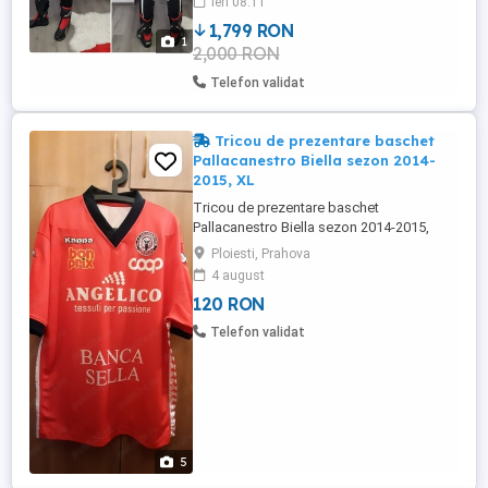
ieri 08:11
poate vedea in Ploiesti.
1,799 RON
1
2,000 RON
Telefon validat
Tricou de prezentare baschet
Pallacanestro Biella sezon 2014-
2015, XL
Tricou de prezentare baschet
Pallacanestro Biella sezon 2014-2015,
patch brodat cu emblema clubului, nou
Ploiesti, Prahova
fara etichete. Marime: XL Dimensiuni (cm):
4 august
Maneci 30, Umeri 56, Latime 64, Lungime
120 RON
80 Marca: Kappa Culoare: rosu Material:
poliester
Telefon validat
5