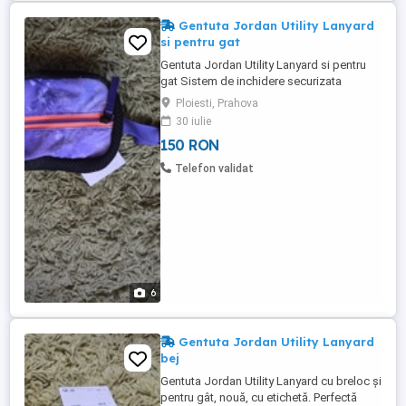
Gentuta Jordan Utility Lanyard
si pentru gat
Gentuta Jordan Utility Lanyard si pentru
gat Sistem de inchidere securizata
Dimensiuni 20*11 cm Pret de achizitie 35
Ploiesti, Prahova
lire Produs nou, cu eticheta
30 iulie
150 RON
Telefon validat
6
Gentuta Jordan Utility Lanyard
bej
Gentuta Jordan Utility Lanyard cu breloc și
pentru gât, nouă, cu etichetă. Perfectă