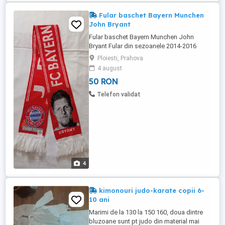
Fular baschet Bayern Munchen
John Bryant
Fular baschet Bayern Munchen John
Bryant Fular din sezoanele 2014-2016
Lungime: 160 cm Culoare: alb-rosu
Ploiesti, Prahova
Material: poliester
4 august
50 RON
Telefon validat
4
kimonouri judo-karate copii 6-
10 ani
Marimi de la 130 la 150 160, doua dintre
bluzoane sunt pt judo din material mai