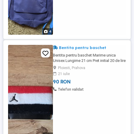
4
Bentita pentru baschet
Bentita pentru baschet Marime unica
Unisex Lungime 21 cm Pret initial 20 de lire
Material: bumbac moale, absorbant
Ploiesti, Prahova
Model: Jordan Terry 99 Este noua, cu
21 iulie
eticcheta atasata
90 RON
Telefon validat