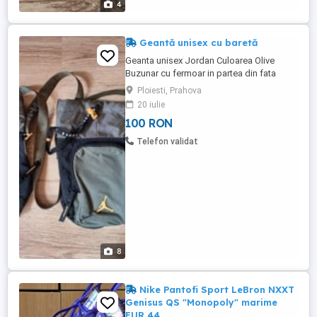
4
Geantă unisex cu baretă
Geanta unisex Jordan Culoarea Olive
Buzunar cu fermoar in partea din fata
Bareta inscriptionata, reglabila Se incheie
Ploiesti, Prahova
cu snur Inaltime aproximativ 28 cm Baza
20 iulie
intaritta, are loc o sticla de jumatate de
100 RON
litru Pret de achizite initial 24,99 lire
Disponibilitate: 2 bucati Pretul este pentru
Telefon validat
1 bucata Sunt ...
8
Nike Pantofi Sport LeBron NXXT
Genisus QS "Monopoly" marime
EUR 44