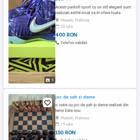
Acesti pantofi sport cu un stil elegant sunt
realizati astfel incat sa iti ofere toata
stabilitatea de care ai nevoie pentru
Ploiesti, Prahova
fiecare saritura si aterizare pe care o ai de
20 iulie
facut. Culoare: Persian Violet White (violet
400 RON
prună) Sistem de inchidere cu sireturi
Detaliu cu logo-ul Swoosh Varf rotund
Telefon validat
Glezna captusita Model ...
5
joc de sah si dame
o cutie cu joc de șah și dame realizat din
lemn Este nou
Ploiesti, Prahova
19 iulie
150 RON