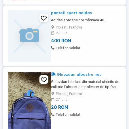
pantofi sport adidas
Adidas aproape noi mărimea 40.
Ploiesti, Prahova
27 iulie
400 RON
Telefon validat
Ghiozdan albastru nou
Ghiozdan fabricat din material sintetic de
calitate Fabricat din poliester de tip fas,
foarte rezistent in timp Dispune de
Ploiesti, Prahova
buzunare frontal Bretelele sunt ajustabile
27 iulie
prin catarama Buzunarele sunt inchise prin
20 RON
fermoar Are 2 mici pete pe fasul din
interior (vezi foto). Asa a sosit. Dimensiuni
Telefon validat
aproximativ ...