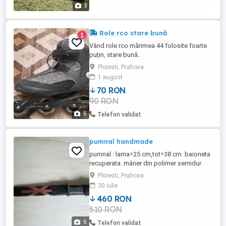
3
Role rco stare bună
1
Vând role rco mărimea 44 folosite foarte
puțin, stare bună..
Ploiesti, Prahova
1 august
70 RON
90 RON
5
Telefon validat
pumnal handmade
pumnal : lama=25 cm,tot=38 cm .baioneta
recuperata .mâner din polimer semidur
.teaca metal + piele.unicat.
Ploiesti, Prahova
30 iulie
460 RON
510 RON
5
Telefon validat