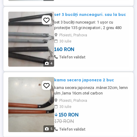
set 3 bucăți nunceaguri. sau la buc
set 3 bucăți nunceaguri: 1 ușor cu
protecție 135 gr.incepatori ; 2 greu 480
gr.antrenament ; normal 355 gr .sau la buc.
Ploiesti, Prahova
30 iulie
160 RON
Telefon validat
4
kama secera japoneza 2 buc
kama secera japoneza .mâner.32cm, lemn
ulm ,lama 16cm.otel carbon
,pereche,handmade.( nu obor)
Ploiesti, Prahova
30 iulie
150 RON
170 RON
5
Telefon validat