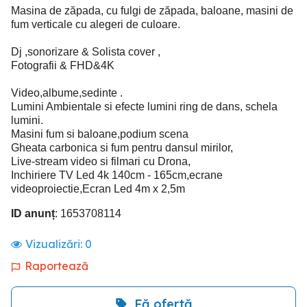
Masina de zăpada, cu fulgi de zăpada, baloane, masini de
fum verticale cu alegeri de culoare.
Dj ,sonorizare & Solista cover ,
Fotografii & FHD&4K
Video,albume,sedinte .
Lumini Ambientale si efecte lumini ring de dans, schela
lumini.
Masini fum si baloane,podium scena
Gheata carbonica si fum pentru dansul mirilor,
Live-stream video si filmari cu Drona,
Inchiriere TV Led 4k 140cm - 165cm,ecrane
videoproiectie,Ecran Led 4m x 2,5m
ID anunț
: 1653708114
Vizualizări:
0
Raportează
Fă ofertă