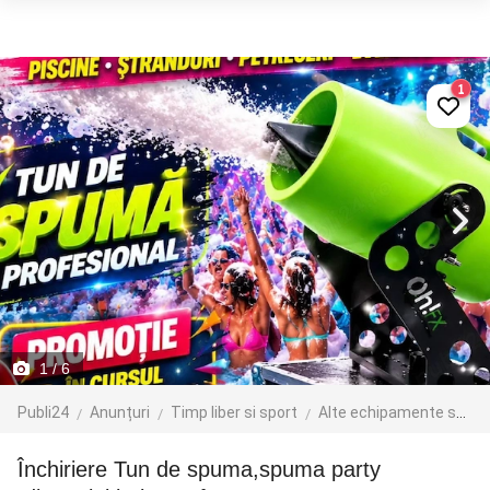
1
1
/ 6
Publi24
Anunțuri
Timp liber si sport
Alte echipamente sportive
Închiriere Tun de spuma,spuma party