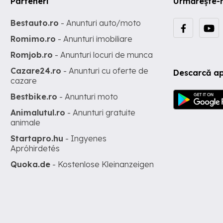
Parteneri
Urmărește-
Bestauto.ro
- Anunturi auto/moto
Romimo.ro
- Anunturi imobiliare
Romjob.ro
- Anunturi locuri de munca
Cazare24.ro
- Anunturi cu oferte de
Descarcă ap
cazare
Bestbike.ro
- Anunturi moto
Animalutul.ro
- Anunturi gratuite
animale
Startapro.hu
- Ingyenes
Apróhirdetés
Quoka.de
- Kostenlose Kleinanzeigen