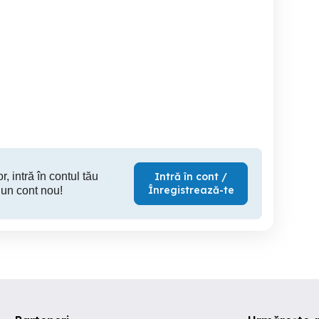
Servicii Profesionale de
Creare Site-uri de
(licențiat) | Reparatii
Creare Logo
Prezent
calculatoare/laptop
O
Cluj-Napoca
Cluj-Napoca
Cl
r, intră în contul tău
Intră în cont /
Înregistrează-te
 un cont nou!