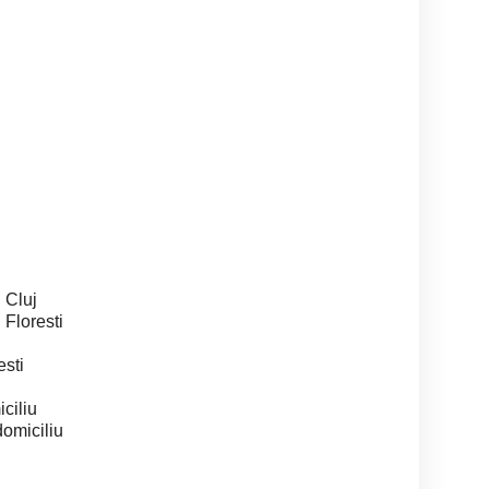
u
 Cluj
 Floresti
esti
ciliu
domiciliu