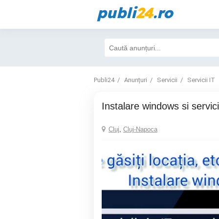
publi
24
.ro
Publi24
Anunțuri
Servicii
Servicii IT
Instalare windows si servici
Cluj
,
Cluj-Napoca