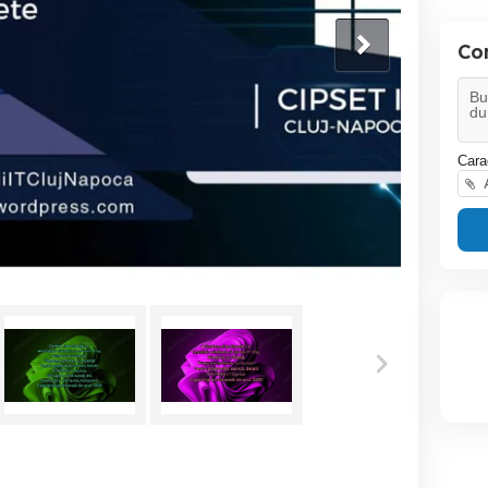
Con
Cara
A