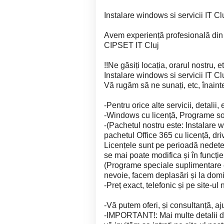
Instalare windows si servicii IT Cl
Avem experiență profesională din
CIPSET IT Cluj
!!Ne găsiți locația, orarul nostru,
Instalare windows si servicii IT Cl
Vă rugăm să ne sunați, etc, înainte
-Pentru orice alte servicii, detalii,
-Windows cu licență, Programe sof
-(Pachetul nostru este: Instalare 
pachetul Office 365 cu licență, dri
Licențele sunt pe perioadă nedete
se mai poate modifica și în funcție 
(Programe speciale suplimentare cu
nevoie, facem deplasări și la domici
-Preț exact, telefonic și pe site-ul 
-Vă putem oferi, și consultanță, a
-IMPORTANT!: Mai multe detalii de