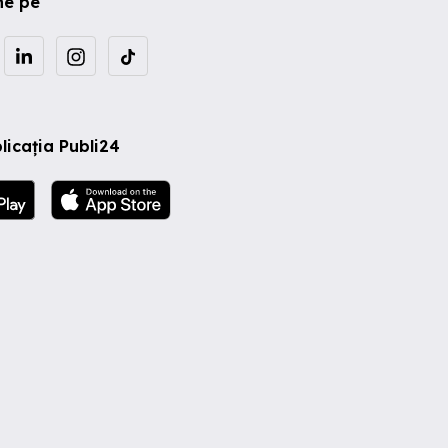
ne pe
licația Publi24