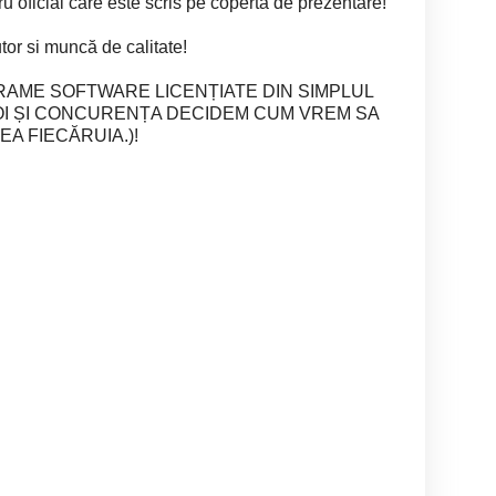
tru oficial care este scris pe coperta de prezentare!
or si muncă de calitate!
RAME SOFTWARE LICENȚIATE DIN SIMPLUL
 NOI ȘI CONCURENȚA DECIDEM CUM VREM SA
EA FIECĂRUIA.)!