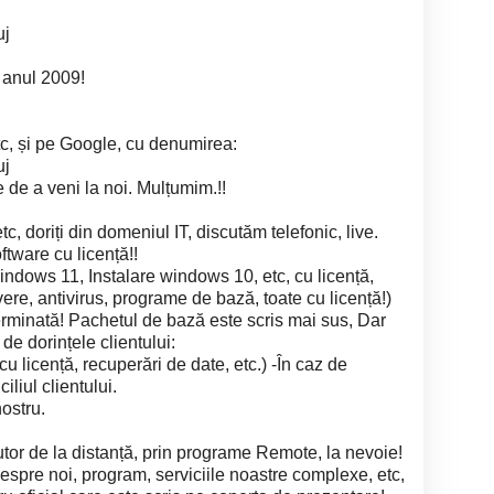
uj
 anul 2009!
 etc, și pe Google, cu denumirea:
uj
 de a veni la noi. Mulțumim.!!
 etc, doriți din domeniul IT, discutăm telefonic, live.
tware cu licență!!
windows 11, Instalare windows 10, etc, cu licență,
vere, antivirus, programe de bază, toate cu licență!)
rminată! Pachetul de bază este scris mai sus, Dar
de dorințele clientului:
 licență, recuperări de date, etc.) -În caz de
liul clientului.
nostru.
jutor de la distanță, prin programe Remote, la nevoie!
spre noi, program, serviciile noastre complexe, etc,