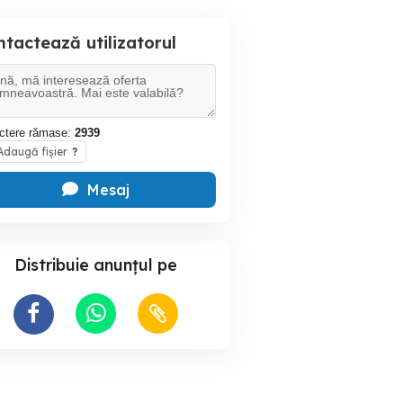
tactează utilizatorul
ctere rămase:
2939
daugă fișier
?
Mesaj
Distribuie anunțul pe