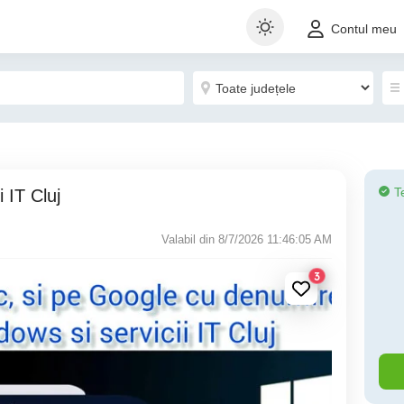
Contul meu
T
i IT Cluj
Valabil din 8/7/2026 11:46:05 AM
3