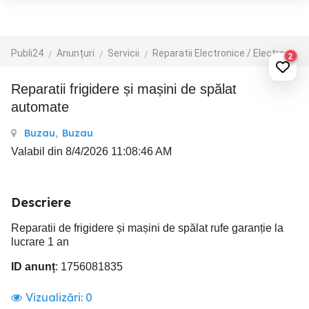
Publi24
Anunțuri
Servicii
Reparatii Electronice / Electrocasnice / PC
2
Reparatii frigidere și mașini de spălat
automate
Buzau
,
Buzau
Valabil din 8/4/2026 11:08:46 AM
Descriere
Reparatii de frigidere și mașini de spălat rufe garanție la
lucrare 1 an
ID anunț
: 1756081835
Vizualizări:
0