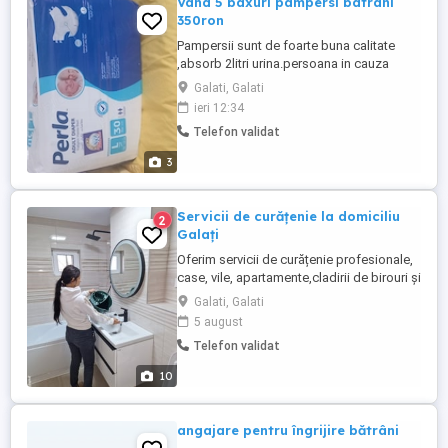
Vand 5 baxuri pampersi batrani
350ron
Pampersii sunt de foarte buna calitate
,absorb 2litri urina.persoana in cauza
poate sta cu el si 14 ore si nu se va uda.
Galati, Galati
ieri 12:34
Telefon validat
3
Servicii de curățenie la domiciliu
2
Galați
Oferim servicii de curățenie profesionale,
case, vile, apartamente,cladirii de birouri și
după constructor curățenie generală si de
Galati, Galati
întreținere efectuăm
5 august
tapițeri:canapele,scaune,covoare etc
Telefon validat
Echipa noastră este atent verificata prin
analize și cazier, astfel ca va puteți bucura
10
de siguranță și seriozitate. ...
angajare pentru îngrijire bătrâni