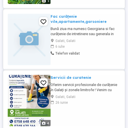
1
Fac curățenie
vile,apartamente,garsoniere
Bună ziua ma numesc Georgiana si fac
curățenie de intretinere sau generala in
Galati caut persoane care au nevoie de
Galati, Galati
service mele seriose. Nu iau preturi mari
6 iulie
iau decent sa isi permita omu sa fac o
Telefon validat
curățenie
Servicii de curatenie
Oferim servicii profesionale de curățenie
în Galați și zonele limitrofe ! Venim cu
echipamente performante și produsele
Galati, Galati
noastre pentru o igiena impecabila
26 iunie
.Oferim :curatenie de întreținere, generala
,după constructor,igienizare canapele și
detailing complet pentru autocare .Lasă
curățenia în seama p ...
4