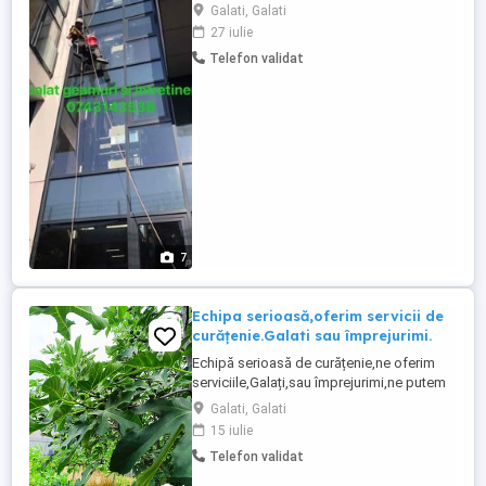
performante și soluții profesionale eco.
Galati, Galati
Curățenie generală și de întreținere :
27 iulie
apartamente,case,vile, Hale industriale
Telefon validat
Scari de bloc si subsoluri spații
comerciale, apartamente in regim hotelier,
pensiuni. Dezinfectare cu ...
7
Echipa serioasă,oferim servicii de
curățenie.Galati sau împrejurimi.
Echipă serioasă de curățenie,ne oferim
serviciile,Galați,sau împrejurimi,ne putem
deplasa și în țară,rugăm seriozitate.
Galati, Galati
15 iulie
Telefon validat