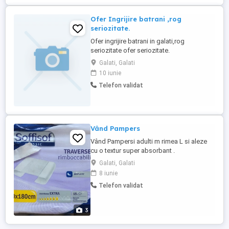
Ofer Ingrijire batrani ,rog
seriozitate.
Ofer ingrijire batrani in galati,rog
seriozitate ofer seriozitate.
Galati, Galati
10 iunie
Telefon validat
Vând Pampers
Vând Pampersi adulti m rimea L si aleze
cu o textur super absorbant .
Galati, Galati
8 iunie
Telefon validat
3