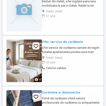
Barbat din Galati, ofer ingrijire persoana
imobilizata la pat in Galati. Relatii la tel .
Galati, Galati
31 iulie
Ofer service de curățenie
Ofer service de curățenie camere de regim
hotelier,apartamente private,case mari.
Preturile sunt foarte accesibile apelați cu
Galati, Galati
încredere.
29 iulie
Telefon validat
1
Curatenie si dezinsectie
Firmă de curățenie oferă servicii
profesionale de curățenie cu echipamente