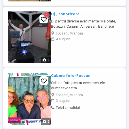
Moment! Fiecare poză facuta cu ...
Dj , sonorizare!
1
Dj pentru diverse evenimente: Majorate,
Botezuri, Cununii, Aniversări, Banchete,
Baluri, Petreceri Private. DJ cu un playlist
Focsani, Vrancea
variat si adaptat cerințelor publicului, care
4 august
poate fi personalizat în funcție de
preferințele dumneavoastra. Preturi
incepând cu 500 lei in functie de dată si
tipul de eveniment ...
1
Cabina foto-Focsani
Cabina foto pentru evenimentele
dumneavoastra.
Focsani, Vrancea
3 august
Telefon validat
2