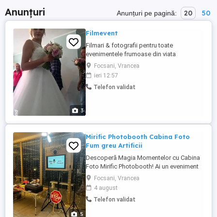
Anunțuri
20
50
Anunțuri pe pagină:
Filmevent
Filmari & fotografii pentru toate
evenimentele frumoase din viata
dumneavoastra. NOU Avem si macara
Focsani, Vrancea
video aceaste se poate si inchiria cu sau
ieri 12:57
fara operator.
Telefon validat
3
Mirific Photobooth Cabina Foto
Fum greu Artificii
Descoperă Magia Momentelor cu Cabina
Foto Mirific Photobooth! Ai un eveniment
special și vrei să adaugi o notă de
Focsani, Vrancea
distincție și amuzament? Atunci, Cabina
4 august
Foto Mirific Photobooth este alegerea
Telefon validat
perfectă pentru tine! Descoperă Magia,
Împărtășește Bucuria, Trăiește Fiecare
5