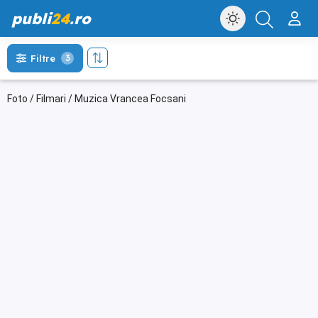
publi
24
.ro
Filtre
3
Foto / Filmari / Muzica Vrancea Focsani