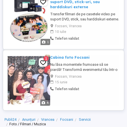
suport DVD, stick-uri, sau
harddiskuri externe
Transfer filmari de pe casetele video pe
suport DVD, stick, sau harddiskuri externe.
Depinde de preferinta clientului. Apoi,
Focsani, Vrancea
vizionarea filmarii se poate face ori direct
10 iulie
pe televizor introducand stickul sau
Telefon validat
harddiskul extern in portul USB al
1
televizorului, sau direct de pe laptop sau
calculator introducand ...
Cabina foto Focsani
1
Nu lăsa momentele frumoase să se
piardă! Transformă evenimentul tău într-o
experiență memorabilă cu Cabina Foto
Focsani, Vrancea
Amintiri Colorate Invitații se distrează, râd,
15 iunie
fac poze haioase și pleacă acasă cu
Telefon validat
amintiri printate pe loc Ce oferim:
Fotografii de calitate premium Recuzită
haioasă pentru ...
4
Publi24
Anunțuri
Vrancea
Focsani
Servicii
Foto / Filmari / Muzica