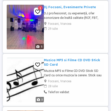
Dj Focsani, Evenimente Private
1
DJ profesionist, cu experiență, ofer
sonorizare de înaltă calitate (RCF, FBT,
Shure , Native Instruments) pentru
Focsani, Vrancea
evenimente memorabile: nunți, botezuri,
29 iulie
cununii, majorate, aniversări, banchete,
baluri și petreceri private. Atmosferă
garantată și muzică pe gustul tău! Oferta
noastră de servicii: ...
5
Muzica MP3 si Filme CD DVD Stick
SD Card
Muzica MP3 si Filme CD DVD Stick SD
Card cu orice muzica la cerere. Stick sau
sd card 50 lei pt fiecare 4gb - Muzica - in
Focsani, Vrancea
functie de capacitatea USB Stick - 8 16 32
28 iulie
64 GB Stick 30 lei - Filme - in functie de
Telefon validat
capacitatea USB Stick - 8 16 32 64 GB
DVD 50 lei pt fiecare 4gb - Muzica - 8 16
3
32 64 GB DVD ...