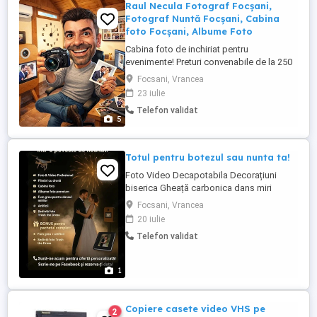
Raul Necula Fotograf Focșani,
Fotograf Nuntă Focșani, Cabina
foto Focșani, Albume Foto
Cabina foto de inchiriat pentru
evenimente! Preturi convenabile de la 250
de lei per oră! Imprimantă foto
Focsani, Vrancea
profesionala calitate laborator 12
23 iulie
secunde per print! Fotograf Focșani,
Telefon validat
Fotografie nunta Focșani, Raul Necula.
5
Totul pentru botezul sau nunta ta!
Foto Video Decapotabila Decorațiuni
biserica Gheață carbonica dans miri
Artificii unde permite locația Cabina foto
Focsani, Vrancea
Ședința foto
20 iulie
Telefon validat
1
Copiere casete video VHS pe
2