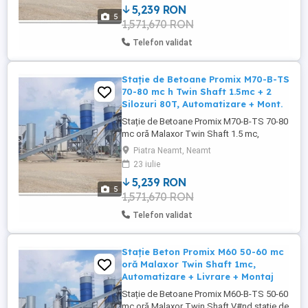
5,239 RON
Capacitate reală foarte mare, perfectă
5
1,571,670 RON
pentru betoniere mari, constructori și
producători de beton. Specificații ...
Telefon validat
Stație de Betoane Promix M70-B-TS
70-80 mc h Twin Shaft 1.5mc + 2
Silozuri 80T, Automatizare + Mont.
Stație de Betoane Promix M70-B-TS 70-80
mc oră Malaxor Twin Shaft 1.5 mc,
Automatizare și Montaj Vând stație de
Piatra Neamt, Neamt
betoane nouă, completă, model Promix
23 iulie
M70-B-TS, fabricată în România cu
5,239 RON
componente premium europene.
5
1,571,670 RON
Capacitate reală ridicată, ideală pentru
betoniere mari, constructori și producători
Telefon validat
...
Stație Beton Promix M60 50-60 mc
oră Malaxor Twin Shaft 1mc,
Automatizare + Livrare + Montaj
Stație de Betoane Promix M60-B-TS 50-60
mc oră Malaxor Twin Shaft V#nd stație de