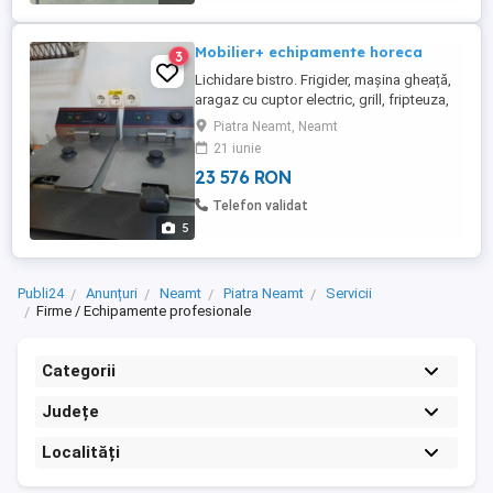
Mobilier+ echipamente horeca
3
Lichidare bistro. Frigider, mașina gheață,
aragaz cu cuptor electric, grill, fripteuza,
hota, mese și scaune bistro, toate
Piatra Neamt, Neamt
profesionale, puțin folosite. Stare foarte
21 iunie
bună. Preț pe bucata sau per total.
23 576 RON
Negociabil.
Telefon validat
5
Publi24
Anunțuri
Neamt
Piatra Neamt
Servicii
Firme / Echipamente profesionale
Categorii
Județe
Localități