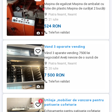
Mașina de egalizat Mașina de ambalat cu
folie din plastic Mașina de curățat 2 bucăți
Mașina de dozat firul Mașina de turnat
Piatra Neamt, Neamt
adezivul Doua compresoare
21 iulie
KAESER,uscător aer și butelie de
524 RON
înmagazinare Utilajele sunt în stare buna
de funcționare (Relații numai la telefon)
Telefon validat
5
Vand 3 aparate vending
Vând 3 aparate vending 7500 lei
negociabil Aveți nevoie de o sursă de
venit pasiv care nu vă cere să dormiți
Piatra Neamt, Neamt
lângă ea? Vând 3 aparate vending (2 de
20 iulie
snacks + 1 de băuturi calde) care au
7 500 RON
muncit cinstit și acum caută un nou
stăpân cu ambiții. Ce oferă pachetul: 2
Telefon validat
aparate de snacks gata să hrănească ...
5
Utilaje ,mobilier de vanzare pentru
1
patiserie cofetarie
Echipamente pentru patiserie cofetarie: