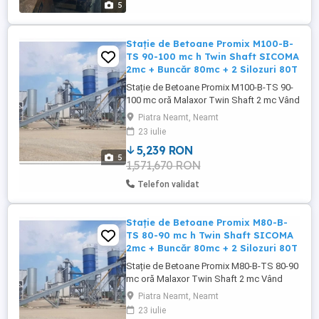
5
Stație de Betoane Promix M100-B-
TS 90-100 mc h Twin Shaft SICOMA
2mc + Buncăr 80mc + 2 Silozuri 80T
Stație de Betoane Promix M100-B-TS 90-
100 mc oră Malaxor Twin Shaft 2 mc Vând
stație de betoane nouă, completă, model
Piatra Neamt, Neamt
Promix M100-B-TS, fabricată în România
23 iulie
cu componente premium europene.
5,239 RON
Capacitate reală foarte mare, ideală pentru
5
1,571,670 RON
betoniere mari, constructori și producători
de beton. Specificații ...
Telefon validat
Stație de Betoane Promix M80-B-
TS 80-90 mc h Twin Shaft SICOMA
2mc + Buncăr 80mc + 2 Silozuri 80T
Stație de Betoane Promix M80-B-TS 80-90
mc oră Malaxor Twin Shaft 2 mc Vând
stație de betoane nouă, completă, model
Piatra Neamt, Neamt
Promix M80-B-TS, fabricată în România cu
23 iulie
componente premium europene.