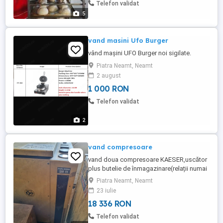
Telefon validat
5
vand masini Ufo Burger
vând mașini UFO Burger noi sigilate.
Piatra Neamt, Neamt
2 august
1 000 RON
Telefon validat
2
vand compresoare
vand doua compresoare KAESER,uscător
plus butelie de înmagazinare(relații numai
la telefon)
Piatra Neamt, Neamt
23 iulie
18 336 RON
Telefon validat