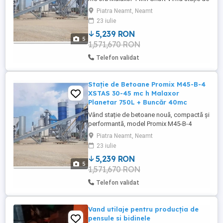
betoane nouă, completă, model Promix
Piatra Neamt, Neamt
M60-B-TS, fabricată în România cu
23 iulie
componente premium europene. Ideală
5,239 RON
pentru producători de beton, constructori
5
1,571,670 RON
și betoniere. Specificații tehnice
principale: Capacitate reală: ...
Telefon validat
Stație de Betoane Promix M45-B-4
XSTAS 30-45 mc h Malaxor
Planetar 750L + Buncăr 40mc
Vând stație de betoane nouă, compactă și
performantă, model Promix M45-B-4
XSTAS, fabricată în România cu
Piatra Neamt, Neamt
componente premium europene. Ideală
23 iulie
pentru betoniere medii, constructori,
5,239 RON
producători de prefabricate și lucrări de
5
1,571,670 RON
beton. Specificații tehnice principale:
Capacitate reală: 30-45 m oră Malaxor ...
Telefon validat
Vand utilaje pentru producția de
pensule si bidinele