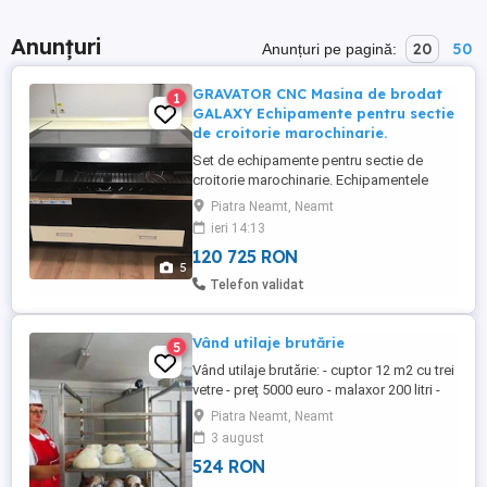
Anunțuri
20
50
Anunțuri pe pagină:
GRAVATOR CNC Masina de brodat
1
GALAXY Echipamente pentru sectie
de croitorie marochinarie.
Set de echipamente pentru sectie de
croitorie marochinarie. Echipamentele
provin dintr-un atelier operational si au
Piatra Neamt, Neamt
fost folosite foarte putin. Se prefera
ieri 14:13
vanzarea integrala a pachetului. Se poate
120 725 RON
negocia si vanzare individuala. Se ofera
5
detalii suplimentare la numarul de telefon
Telefon validat
din anunt. Pret pachet ...
Vând utilaje brutărie
5
Vând utilaje brutărie: - cuptor 12 m2 cu trei
vetre - preț 5000 euro - malaxor 200 litri -
pret 2000 euro - cernator - 1000 euro
Piatra Neamt, Neamt
3 august
524 RON