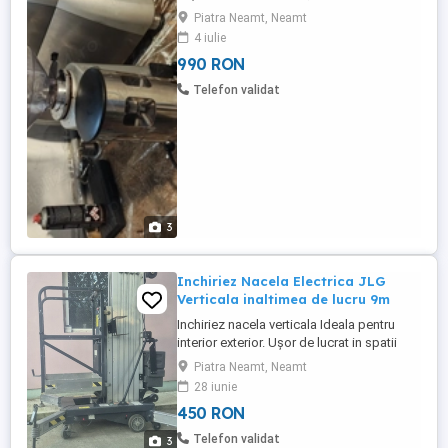
ireproșabilă , cumpărat de nou.
Piatra Neamt, Neamt
4 iulie
990 RON
Telefon validat
3
Inchiriez Nacela Electrica JLG
Verticala inaltimea de lucru 9m
Inchiriez nacela verticala Ideala pentru
interior exterior. Ușor de lucrat in spatii
înguste. Usor de manevrat si de mutat
Piatra Neamt, Neamt
Înălțimea de ridicare 7.5 m. Înălțimea de
28 iunie
lucru 9m Autorizație ISCIR se ofera factura
450 RON
Telefon validat
3