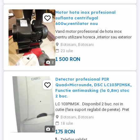
Motor hota inox profesional
suflanta centrifugal
600w,ventilator nou
Vand motor profesional de hota inox
pentru utilizare horeca ,interior sau exterior
alimentare 380v sau 230v ,putere
Botosani, Botosani
600w,capacitate 2000m3 ora ,greutate 9,5
23 iulie
kg,produs nou sigilat,import Germania
1 500 RON
2
Detector profesional PIR
Quad+Microunde, DSC LC103PIMSK,
Functie antimasking (la 0,8m) stoc
2 buc.
LC 103PIMSK . Disponibil 2 buc. noi in
cutie (fara suport reglabil de perete). Pret
afisat per bucata. Detector profesional PIR
Botosani, Botosani
Quad + Microunde cu functie anti-
18 iulie
masking (la 0.8m), imunitate la animale
1
175 RON
mici (pana la 25kg), circuit VLSI, antena
microstrip unica, compensare cu
Telefon validat