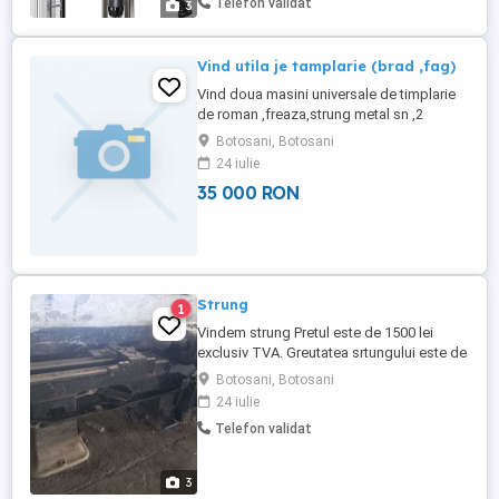
Telefon validat
3
transmisie cu curea ...
Vind utila je tamplarie (brad ,fag)
Vind doua masini universale de timplarie
de roman ,freaza,strung metal sn ,2
G13,ventilator puternic ,banc de lucru si
Botosani, Botosani
altele
24 iulie
35 000 RON
Strung
1
Vindem strung Pretul este de 1500 lei
exclusiv TVA. Greutatea srtungului este de
cca. o tona. Srungul este in localtatea sat
Botosani, Botosani
Manastireni, Com. Unteni, jud. Botosani
24 iulie
Telefon validat
3