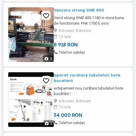
Vanzare strung SNB 400
Vand strung SNB 400 1180 in stare buna
de functionare. Pret 1700 E usor
negociabil. Strungul se afla in loc
Botosani, Botosani
Cotusca, jud. Botosani; se poate proba la
15 iulie
fata locului. Tel. .
8 918 RON
Telefon validat
5
aparat curatare tubulaturi hote
bucatarii
echipament nou curățare tubulaturi hote
bucătării !
Botosani, Botosani
13 iulie
54 000 RON
Telefon validat
2