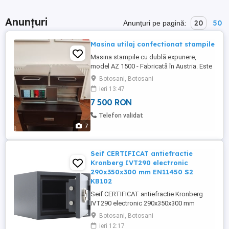
Anunțuri
20
50
Anunțuri pe pagină:
Masina utilaj confectionat stampile
Masina stampile cu dublă expunere,
model AZ 1500 - Fabricată în Austria. Este
cea mai rentabila si fiabila masina de
Botosani, Botosani
stampile pe polimeri. Este confectionata
ieri 13:47
total din inox. Suprafata de lucru format
7 500 RON
A5 . În procesul de execuție se utilizează
12 neoane UV cu puterea de 11w fiecare.
Telefon validat
Timpul pentru executia ...
7
Seif CERTIFICAT antiefractie
Kronberg IVT290 electronic
290x350x300 mm EN11450 S2
KB102
Seif CERTIFICAT antiefractie Kronberg
IVT290 electronic 290x350x300 mm
EN11450 S2 KB102 Tip închidere:
Botosani, Botosani
Electronică cu combinaţii de cifre, 100 000
ieri 12:17