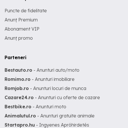
Puncte de fidelitate
Anunț Premium
Abonament VIP
Anunț promo
Parteneri
Bestauto.ro
- Anunturi auto/moto
Romimo.ro
- Anunturi imobiliare
Romjob.ro
- Anunturi locuri de munca
Cazare24.ro
- Anunturi cu oferte de cazare
Bestbike.ro
- Anunturi moto
Animalutul.ro
- Anunturi gratuite animale
Startapro.hu
- Ingyenes Apróhirdetés