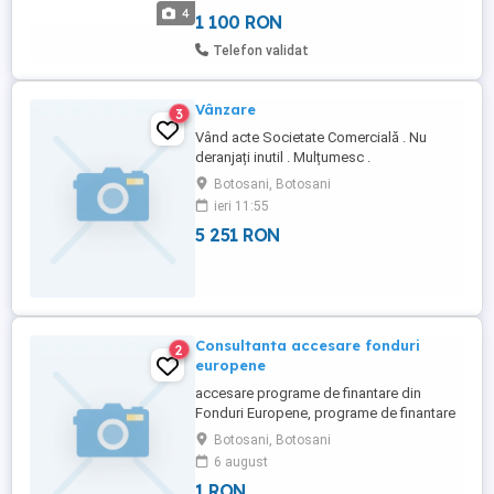
000 combinaţii, cod format din 3 8 cifre, 4
4
1 100 RON
buc baterii 1,5V de tip AA. Închiderea este
efectuata cu 2 bolțuri Este fabricat din
Telefon validat
oțel. Corp cu perete ...
Vânzare
3
Vând acte Societate Comercială . Nu
deranjați inutil . Mulțumesc .
Botosani, Botosani
ieri 11:55
5 251 RON
Consultanta accesare fonduri
2
europene
accesare programe de finantare din
Fonduri Europene, programe de finantare
ale Comisiei Europene-consultanta si
Botosani, Botosani
management proiect (sm
6 august
6.1,6.2,6.3,6.4,4.1) Start up nation
1 RON