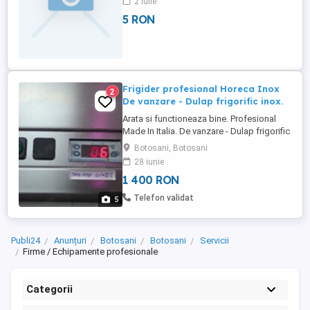
2 iulie
electrice de joasa tensiune cu sediul in
5 RON
Botosani. Cei interesati lasati mesaj.
Frigider profesional Horeca Inox
2
De vanzare - Dulap frigorific inox.
Arata si functioneaza bine. Profesional
Made In Italia. De vanzare - Dulap frigorific
inox, 700 litri
Botosani, Botosani
28 iunie
1 400 RON
Telefon validat
5
Publi24
Anunțuri
Botosani
Botosani
Servicii
Firme / Echipamente profesionale
Categorii