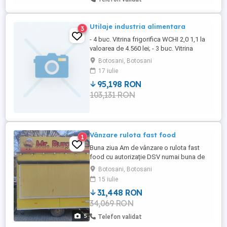
temperatura bidirectionala, ...
Utilaje industria alimentara
3
- 4 buc. Vitrina frigorifica WCHI 2,0 1,1 la
valoarea de 4.560 lei; - 3 buc. Vitrina
frigorifica WCHI 1,5 1,1 la pretul de 3.420
Botosani, Botosani
lei ; - 4 buc. Vitrina ventilata L-2000 GZ la
17 iulie
valorea de 4.606 lei; - 2 buc. Vitrina
95,198 RON
frigorifica RCH 1,1 0,9 la valorea de 1.813
103,131 RON
lei; - Masina de tocat carne - Matoca ...
Vânzare rulota fast food
1
Buna ziua Am de vânzare o rulota fast
food cu autorizație DSV numai buna de
treaba. Utilități friptoza pe gaz Plita pe
Botosani, Botosani
gaz Hota Frigider Și lada
15 iulie
31,448 RON
34,069 RON
5
Telefon validat