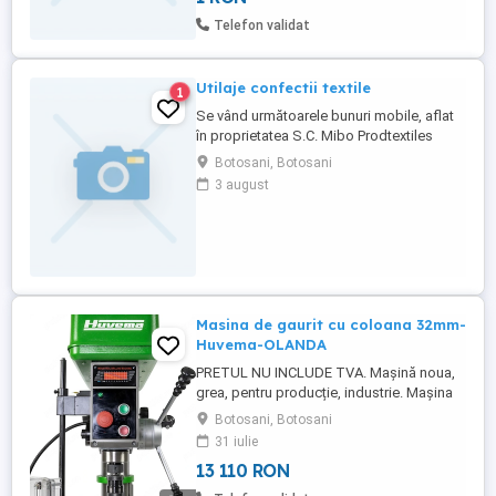
Telefon validat
Utilaje confectii textile
1
Se vând următoarele bunuri mobile, aflat
în proprietatea S.C. Mibo Prodtextiles
S.R.L, cu sediul social în Loc. Botoșani Str.
Botosani, Botosani
Progresului nr 4 Jud. Botoșani, CUI
3 august
39844064, nr. de înreg. O.R.C. J7 512 2018,
identificate mai jos, prin licitaţie publică,
organizată în bază art. 154 alin. 2 din
Legea nr. ...
Masina de gaurit cu coloana 32mm-
Huvema-OLANDA
PRETUL NU INCLUDE TVA. Mașină noua,
grea, pentru producție, industrie. Mașina
este potrivită pentru o configurație de
Botosani, Botosani
producție, deoarece capul mașinii poate fi
31 iulie
setat la înălțimea unui transportor cu role
13 110 RON
de producție. Mașina este echipată cu o
placă de motor pentru sarcini grele și