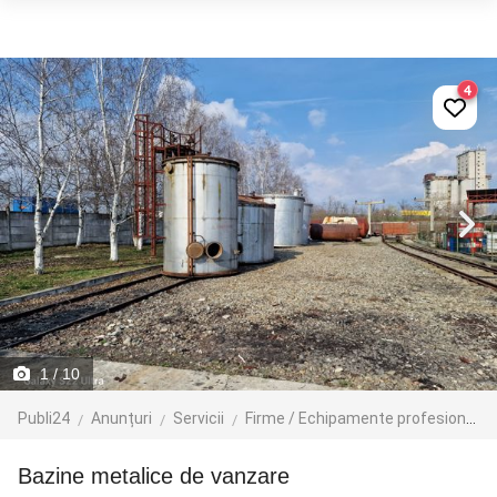
4
1
/ 10
Publi24
Anunțuri
Servicii
Firme / Echipamente profesionale
Bazine metalice de vanzare