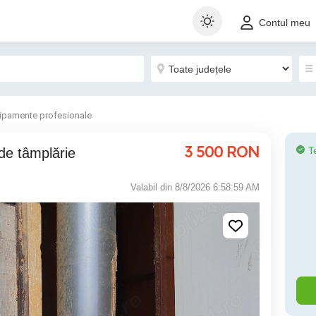
Contul meu
hipamente profesionale
3 500
RON
T
 de tâmplărie
Valabil din 8/8/2026 6:58:59 AM