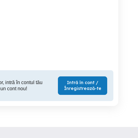
menghina 120 mm
aparat de sudura
Raft metalic profesional
legu
Alunis
Alunis
350 RON
2,200 RON
5,
r, intră în contul tău
Intră în cont /
Înregistrează-te
 un cont nou!