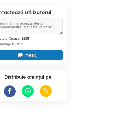
tactează utilizatorul
ctere rămase:
2939
daugă fișier
?
Mesaj
Distribuie anunțul pe