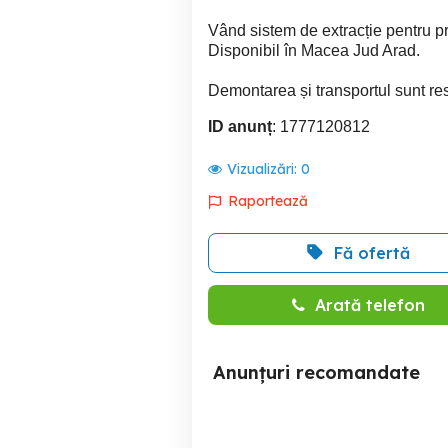
Vând sistem de extracție pentru pre
Disponibil în Macea Jud Arad.
Demontarea și transportul sunt re
ID anunț
: 1777120812
Vizualizări:
0
Raportează
Fă ofertă
Arată telefon
Anunțuri recomandate