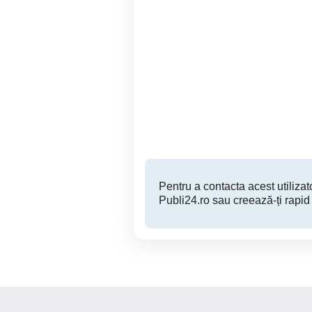
Cimbali 2 grupuri
Arad
2,000 EUR
Pentru a contacta acest utilizato
Publi24.ro sau creează-ți rapid