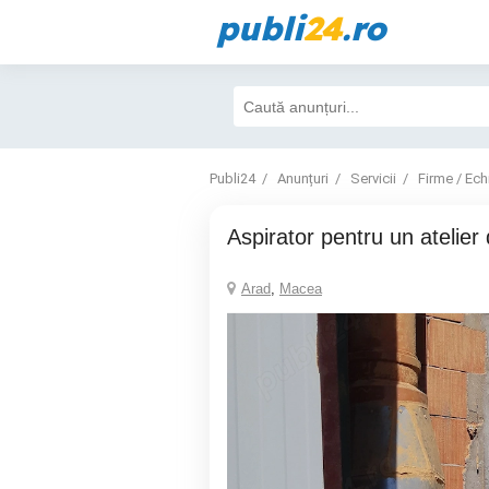
publi
24
.ro
Publi24
Anunțuri
Servicii
Firme / Ec
Aspirator pentru un atelier
Arad
,
Macea