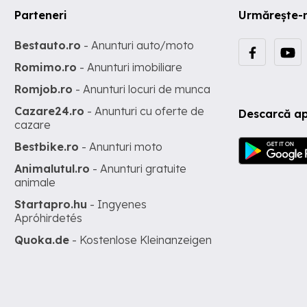
Parteneri
Urmărește-
Bestauto.ro
- Anunturi auto/moto
Romimo.ro
- Anunturi imobiliare
Romjob.ro
- Anunturi locuri de munca
Cazare24.ro
- Anunturi cu oferte de
Descarcă ap
cazare
Bestbike.ro
- Anunturi moto
Animalutul.ro
- Anunturi gratuite
animale
Startapro.hu
- Ingyenes
Apróhirdetés
Quoka.de
- Kostenlose Kleinanzeigen