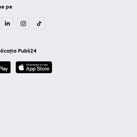
ne pe
licația Publi24