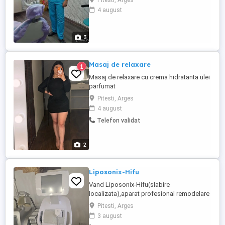
Pitesti, Arges
Tratamente parodontale -Tratamente
4 august
ortodontice -Tratamente protetice de
orice fel si de inalta calitate(zirconium,
ceramica) -Lucrari protetice fixe si mobile
3
-implanturi dentare -Extractii ...
Masaj de relaxare
1
Masaj de relaxare cu crema hidratanta ulei
parfumat
Pitesti, Arges
4 august
Telefon validat
2
Liposonix-Hifu
Vand Liposonix-Hifu(slabire
localizata),aparat profesional remodelare
corporala in perfecta stare de
Pitesti, Arges
functionare,pret achizitionare de
3 august
18000lei,si pret de vanzare 8500lei.