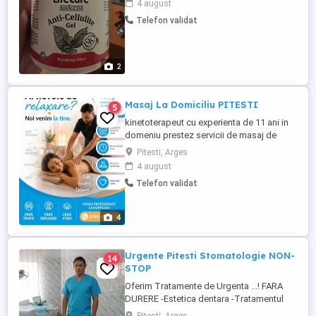
4 august
Telefon validat
2
Masaj La Domiciliu PITESTI
5
kinetoterapeut cu experienta de 11 ani in
domeniu prestez servicii de masaj de
relaxare sau terapeutic in confortul casei
Pitesti, Arges
tale. Pentru mai multe detalii si programări
4 august
ma găsiți la telefon sau pe wp
Telefon validat
4
Urgente Pitesti Stomatologie NON-
14
STOP
Oferim Tratamente de Urgenta ...! FARA
DURERE -Estetica dentara -Tratamentul
cariei dentare simple si complexe -