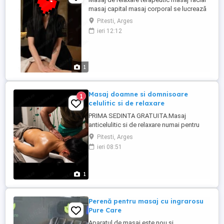
masaj capital masaj corporal se lucrează
cu ulei sau crema parfumata
Pitesti, Arges
ieri 12:12
1
Masaj doamne si domnisoare
1
celulitic si de relaxare
PRIMA SEDINTA GRATUITA.Masaj
anticelulitic si de relaxare numai pentru
doamne domnisoare .programarea se
Pitesti, Arges
face cu 2-3 ore inainte pe tel sau mesaj
ieri 08:51
aici..rog seriozitate
1
Perenă pentru masaj cu ingrarosu
Pure Care
Aparatul de masaj este nou și