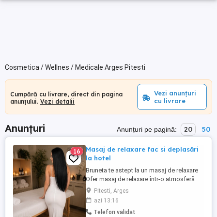
Cosmetica / Wellnes / Medicale Arges Pitesti
Vezi anunțuri
Cumpără cu livrare, direct din pagina
cu livrare
anunțului.
Vezi detalii
Anunțuri
20
50
Anunțuri pe pagină:
Masaj de relaxare fac si deplasări
16
la hotel
Bruneta te astept la un masaj de relaxare
Ofer masaj de relaxare într-o atmosferă
caldă ,feminina si liniștitoare,creată
Pitesti, Arges
special pentru momentele în care ai
azi 13:16
nevoie să te desprinzi de stres și agitație
Telefon validat
.Masajul este realizat cu atenție și uleiuri