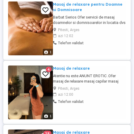
Masaj de relaxare pentru Doamne
si Domnisoare
Barbat Serios Ofer servicii de masaj
doamnelor si domnisoarelor in locatia dvs
. Se face masaj de relaxare sau
Pitesti, Arges
reflexoterapie . Masajul ajuta la reducerea
azi 12:02
stresului,oboselii si tensiunii musculare
Telefon validat
,oferind o stare generala de relaxare Totul
se desfasoara cu seriozitate si respect
1
Durata sedintei este ...
Masaj de relaxare
4
Atentie nu este ANUNT EROTIC .Ofer
masaj de relaxare masaj capilar masaj
facial masaj lombar masaj complet
Pitesti, Arges
ședințe personalitate în funcție de cerințe.
azi 12:00
Detalii la telefon
Telefon validat
1
Masaj de relaxare
28