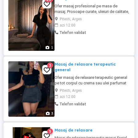
Ofer masaj profesional pe masa de
masaj. Prosoape curate, uleiuri de calitate,
duș, totul este asigurat în locația mea
Pitesti, Arges
frumoasa. Ambianta plăcută te îndeamnă
azi 12:00
la detensionare, iar masajul este realizat
Telefon validat
pe tot corpul Dedicat tuturor celor care vor
sa se relaxeze sau cu probleme
musculare, va aștept cu ...
1
Masaj de relaxare terapeutic
3
general
Ofer masaj de relaxare terapeutic general
pe tot corpul cu crema sau ulei parfumat
Sedințe personalizate în funcție de
Pitesti, Arges
nevoile fiecăruia .Pot veni și la hotel sau
azi 12:00
pensiune în Pitesti
Telefon validat
3
Masaj de relaxare
5
Masaj de relaxare terapeutic masaj facial