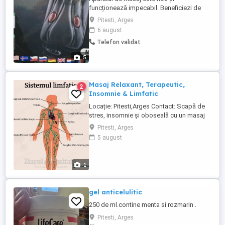
funcționează impecabil. Beneficiezi de
relaxare și revigorare în confortul casei
Pitesti, Arges
tale. Cu acest masaj, vei scăpa de
6 august
tensiunea acumulată și vei simți o stare de
Telefon validat
bine. Oferă-ți acest moment special de
înviorare!
5
Masaj Relaxant, Terapeutic,
2
Insomnie & Limfatic
Locație: Pitesti,Arges Contact: Scapă de
stres, insomnie și oboseală cu un masaj
profesionist! Masaj de relaxare elimină
Pitesti, Arges
stresul și tensiunea acumulată, oferindu-ți
5 august
o stare de bine profundă. Masaj
terapeutic ideal pentru dureri musculare,
contracturi și probleme de mobilitate.
1
Masaj ...
gel anticelulitic
250 de ml.contine menta si rozmarin .
Pitesti, Arges