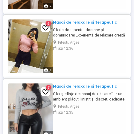
alese pentru relaxare și stare de bine .
2
Masaj de relaxare si terapeutic
6
Oferta doar pentru doamne și
domnișoare! Experiență de relaxare creată
pentru doamne care apreciază calitatea, și
Pitesti, Arges
profesionalismul. Fiecare sesiune este
azi 12:36
construită cu tehnici precise, ritm
controlat și atmosferă, pentru rezultate
reale: detensionare, confort profund și
resetare mentală. Nu este un ...
1
Masaj de relaxare si terapeutic
7
Ofer ședințe de masaj de relaxare într-un
ambient plăcut, liniștit și discret, dedicate
eliminării stresului și redobândirii stării de
Pitesti, Arges
bine. Pentru informații suplimentare și
azi 12:35
programări, mă puteți contacta telefonic
sau prin mesaj privat. Relaxare, echilibru și
stare de bine pentru corp și minte!