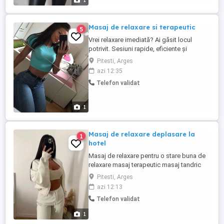
1
Masaj de relaxare si terapeutic
5
Vrei relaxare imediată? Ai găsit locul
potrivit. Sesiuni rapide, eficiente și
orientate pe rezultat: detensionare,
Pitesti, Arges
confort și stare de bine încă din primele
azi 12:35
minute. - Tehnici profesionale - Uleiuri
Telefon validat
calde - Programări imediate - Confort și
discreție
1
Masaj de relaxare deplasare la
1
hotel
Masaj de relaxare pentru o stare buna de
relaxare masaj terapeutic masaj tandric
ofer detalii doar pe wattapp
Pitesti, Arges
azi 12:13
Telefon validat
1