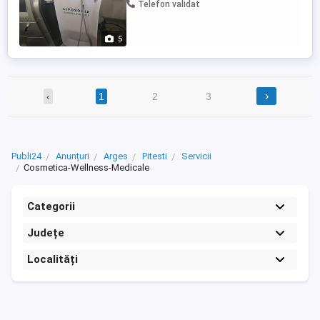
Telefon validat
5
›
‹
1
2
3
Publi24
Anunțuri
Arges
Pitesti
Servicii
Cosmetica-Wellness-Medicale
Categorii
Județe
Localități