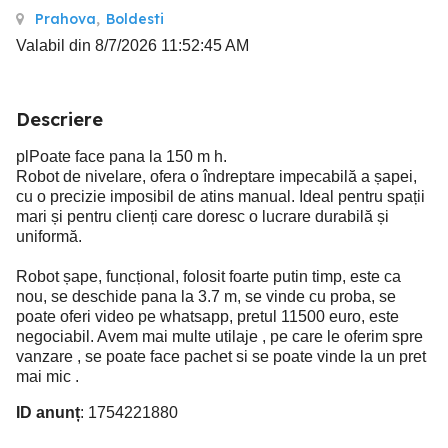
Prahova
,
Boldesti
Valabil din 8/7/2026 11:52:45 AM
Descriere
plPoate face pana la 150 m h.
Robot de nivelare, ofera o îndreptare impecabilă a șapei,
cu o precizie imposibil de atins manual. Ideal pentru spații
mari și pentru clienți care doresc o lucrare durabilă și
uniformă.
Robot șape, funcțional, folosit foarte putin timp, este ca
nou, se deschide pana la 3.7 m, se vinde cu proba, se
poate oferi video pe whatsapp, pretul 11500 euro, este
negociabil. Avem mai multe utilaje , pe care le oferim spre
vanzare , se poate face pachet si se poate vinde la un pret
mai mic .
ID anunț
: 1754221880