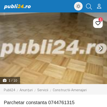
publi
24
.ro
1
1
/ 10
Publi24
Anunțuri
Servicii
Constructii-Amenajari
Parchetar constanta 0744761315