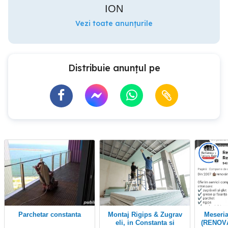
ION
Vezi toate anunțurile
Distribuie anunțul pe
Parchetar constanta
Montaj Rigips & Zugrav
Meseriaș cu experiență
eli, in Constanta si
(RENOVĂ