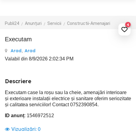
Publi24
Anunțuri
Servicii
Constructii-Amenajari
4
Executam
Arad
,
Arad
Valabil din 8/9/2026 2:02:34 PM
Descriere
Executam case la roșu sau la cheie, amenajări interioare
și exterioare instalații electrice și sanitare oferim seriozitate
și calitatea serviciilor! Contact 0752390854.
ID anunț
: 1546972512
Vizualizări:
0