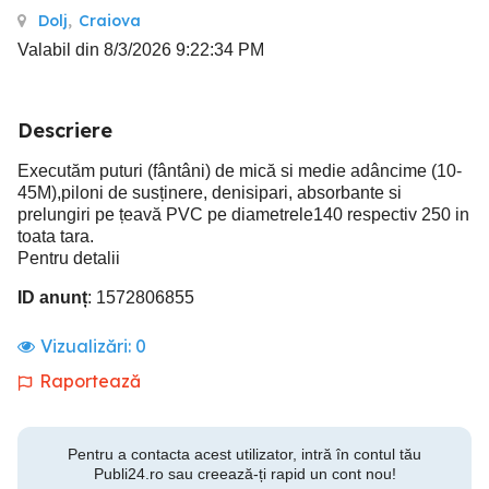
Dolj
,
Craiova
Valabil din 8/3/2026 9:22:34 PM
Descriere
Executăm puturi (fântâni) de mică si medie adâncime (10-
45M),piloni de susținere, denisipari, absorbante si
prelungiri pe țeavă PVC pe diametrele140 respectiv 250 in
toata tara.
Pentru detalii
ID anunț
: 1572806855
Vizualizări:
0
Raportează
Pentru a contacta acest utilizator, intră în contul tău
Publi24.ro sau creează-ți rapid un cont nou!