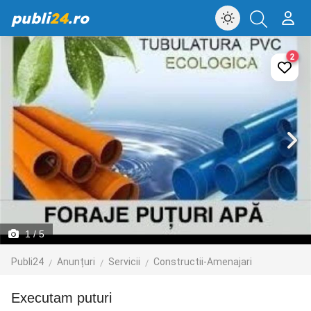
publi
24
.ro
2
1
/ 5
Publi24
Anunțuri
Servicii
Constructii-Amenajari
Executam puturi