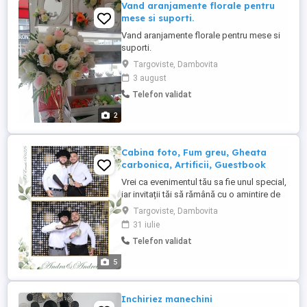
Vand aranjamente florale pentru
mese si suporti.
Vand aranjamente florale pentru mese si
suporti.
Targoviste, Dambovita
3 august
Telefon validat
2
Cabina foto, Fum greu, Gheata
carbonica, Artificii, Guestbook
Vrei ca evenimentul tău sa fie unul special,
iar invitații tăi să rămână cu o amintire de
neuitat? Cabina foto este alegerea ideală
Targoviste, Dambovita
pentru orice tip de petrecere! TS Events vă
31 iulie
oferă: Fotografii nelimitate Magneți
Telefon validat
nelimitați Design personalizat Print format
10x15 cm sau 5x15 cm ...
5
Inchiriez manechini