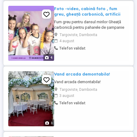
Foto -video, cabină foto , fum
greu, gheață carbonică, artificii
Fum greu pentru dansul mirilor Gheață
carbonică pentru paharele de șampanie
Artificii pentru un moment spectaculos
Targoviste, Dambovita
FOTO-VIDEO - Pachet foto nunta: de la
4 august
2500 de lei - Pachet foto botez: de la 700
Telefon validat
de lei - Pachet foto cununie civila: de la
500 de lei - Pachet foto majorat: de la 500
4
de lei - Pachet ...
Vand arcada demontabila!
Vand arcada demontabila!
Targoviste, Dambovita
3 august
Telefon validat
1