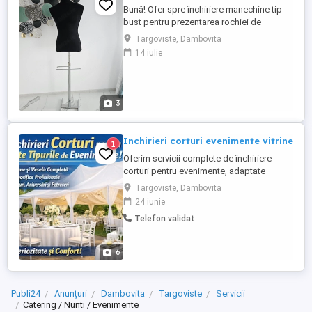
Bună! Ofer spre închiriere manechine tip
bust pentru prezentarea rochiei de
mireasă și a costumului de mire ideale
Targoviste, Dambovita
pentru ședințe foto, expunere sau
14 iulie
pregătirea ținutelor înainte de marele
eveniment. Disponibile: Manechin damă
bust pe suport metalic, reglabil pe
înălțime, perfect pentru ...
3
Inchirieri corturi evenimente vitrine
1
Oferim servicii complete de închiriere
corturi pentru evenimente, adaptate
oricărui tip de ocazie nunți, botezuri,
Targoviste, Dambovita
petreceri private sau evenimente
24 iunie
corporate. Punem la dispoziție corturi de
Telefon validat
diferite dimensiuni, moderne și sigure,
precum și vitrine frigorifice ideale pentru
păstrarea băuturilor și produselor ...
6
Publi24
Anunțuri
Dambovita
Targoviste
Servicii
Catering / Nunti / Evenimente