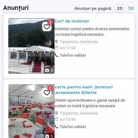
Anunțuri
20
50
Anunțuri pe pagină:
Cort de inchiriat
3
Inchiriez corturi pentru diverse evenimente
,cu toata logistica necesara .
Targoviste, Dambovita
azi 13:58
Telefon validat
5
cortu pentru nunti ,botezuri
2
,evenimente diferite
Oferim spre închiriere o gamă variată de
corturi cu toată logistica necesara
Targoviste, Dambovita
azi 13:58
Telefon validat
5