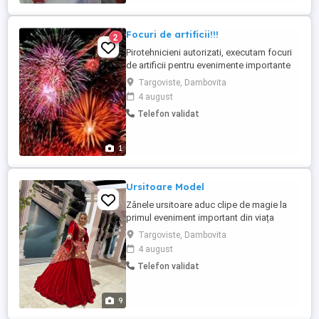
Focuri de artificii!!!
2
Pirotehnicieni autorizati, executam focuri
de artificii pentru evenimente importante
din viata dumneavoastra, nunti, botezuri,
Targoviste, Dambovita
petreceri private. Experienta acumulata in
4 august
decursul anului ne recomanda pentru ca
Telefon validat
aceste momente importante sa ramana de
neuitat.Dintre multele evenimente la care
am participat, ...
1
Ursitoare Model
Zânele ursitoare aduc clipe de magie la
primul eveniment important din viața
copilașului dvs. Nu ezitați să ne contactați
Targoviste, Dambovita
pentru detalii și programări!
4 august
Telefon validat
9