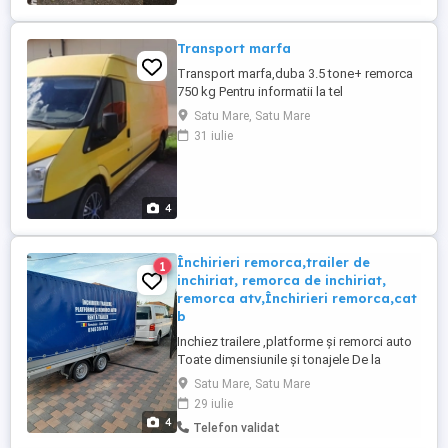
Transport marfa
Transport marfa,duba 3.5 tone+ remorca
750 kg Pentru informatii la tel
Satu Mare, Satu Mare
31 iulie
4
Închirieri remorca,trailer de
1
inchiriat, remorca de inchiriat,
remorca atv,Închirieri remorca,cat
b
Inchiez trailere ,platforme și remorci auto
Toate dimensiunile și tonajele De la
750kg-3500kg Remorca ATV Satu Mare
Satu Mare, Satu Mare
Mai multe info la
29 iulie
4
Telefon validat