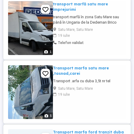
transport marfă satu mare
împrejurimi
transport marfă în zona Satu Mare sau
până în Ungaria de la Dedeman Brico
depot etc...
Satu Mare, Satu Mare
19 iulie
Telefon validat
1
Transport marfa satu mare
,tasnad,carei
Transport .arfa cu duba 3,5t nr tel
Satu Mare, Satu Mare
19 iulie
3
Transport marfa ford tranzit duba