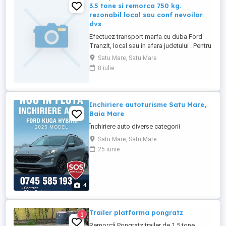
3.5 tone si remorca 750 kg.
rezonabil local sau conf nevoilor
dvs
Efectuez transport marfa cu duba Ford
Tranzit, local sau in afara judetului . Pentru
mai multe informatii va rog sa sunati la
Satu Mare, Satu Mare
numarul de telefon. Nu raspund la mesaje
8 iulie
pe publi24, SMS sau whatsapp .
Inchiriere autoturisme Satu Mare,
Baia Mare
Închiriere auto diverse categorii
Satu Mare, Satu Mare
25 iunie
4
Trailer platforma pongratz
1
Remorcă Pongratz trailer de 1.5 tone,