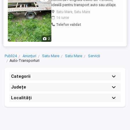
ideală pentru transport auto sau utilaje.
Construcție solidă, platformă metalică
Satu Mare, Satu Mare
rezistentă. Necesită puțină recondiționare
16 iunie
(vopsire și verificare instalație electrică
Telefon validat
lămpi) fiindca nu era folosită de 2 ani. pret
1800
2
Publi24
Anunțuri
Satu Mare
Satu Mare
Servicii
Auto-Transporturi
Categorii
Județe
Localități