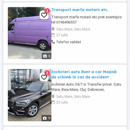
Transport marfa mutarii etc.
3
Transport marfa mutarii etc pret avantajos
tel 0746496557
Satu Mare, Satu Mare
27 iulie
Telefon validat
3
Inchirieri auto Rent a car Mașină
3
de schimb în caz de accident
Inchirieri Auto 24/7 si Transfer privat. Satu
Mare, Baia Mare, Cluj. Debrecen,
Budapesta. Simplu si rapid. Predare la
Satu Mare, Satu Mare
adresa, aeroport. Conditii flexibile si
23 iulie
avantajoase. Mașină de schimb în caz de
accident - Dacă ești cel păgubit într-un
accident, iti dam mașină de inlocuire
9
gratis pe perioada ...