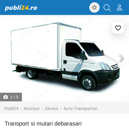
publi
24
.ro
1
/ 5
Publi24
Anunțuri
Servicii
Auto-Transporturi
Transport si mutari debarasari