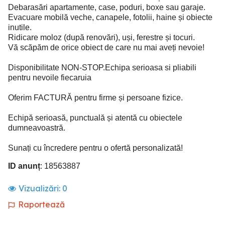
Debarasări apartamente, case, poduri, boxe sau garaje.
Evacuare mobilă veche, canapele, fotolii, haine și obiecte
inutile.
Ridicare moloz (după renovări), uși, ferestre și tocuri.
Vă scăpăm de orice obiect de care nu mai aveți nevoie!
Disponibilitate NON-STOP.Echipa serioasa si pliabili
pentru nevoile fiecaruia
Oferim FACTURĂ pentru firme și persoane fizice.
Echipă serioasă, punctuală și atentă cu obiectele
dumneavoastră.
Sunați cu încredere pentru o ofertă personalizată!
ID anunț
: 18563887
Vizualizări:
0
Raportează