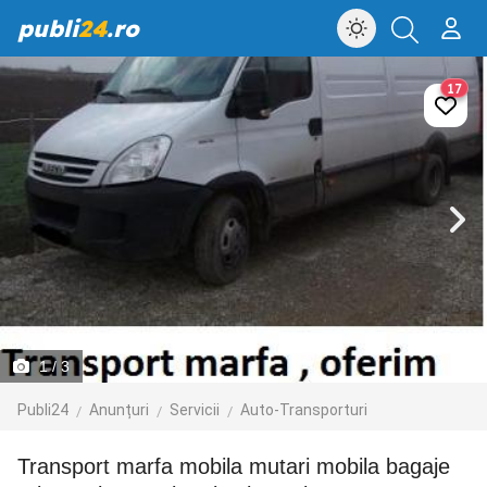
publi
24
.ro
17
1
/ 3
Publi24
Anunțuri
Servicii
Auto-Transporturi
Transport marfa mobila mutari mobila bagaje