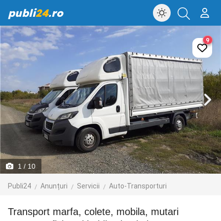
publi
24
.ro
9
1
/ 10
Publi24
Anunțuri
Servicii
Auto-Transporturi
Transport marfa, colete, mobila, mutari