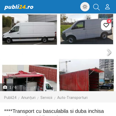
publi
24
.ro
4
1
/ 6
Publi24
Anunțuri
Servicii
Auto-Transporturi
****transport cu basculabila si duba inchisa