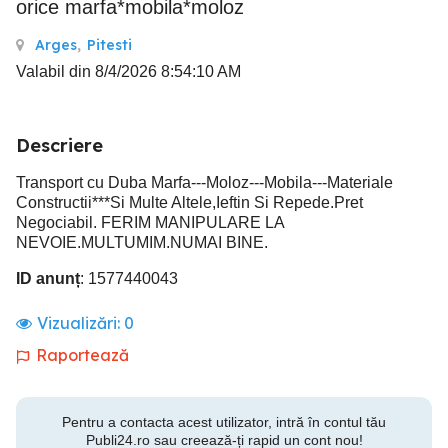
orice marfa*mobila*moloz
Arges
,
Pitesti
Valabil din 8/4/2026 8:54:10 AM
Descriere
Transport cu Duba Marfa---Moloz---Mobila---Materiale
Constructii***Si Multe Altele,Ieftin Si Repede.Pret
Negociabil. FERIM MANIPULARE LA
NEVOIE.MULTUMIM.NUMAI BINE.
ID anunț
: 1577440043
Vizualizări:
0
Raportează
Pentru a contacta acest utilizator, intră în contul tău
Publi24.ro sau creează-ți rapid un cont nou!