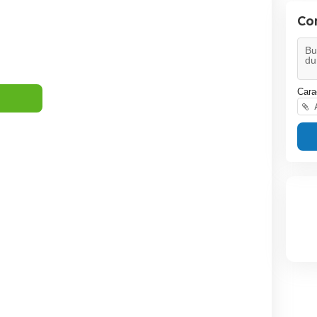
Con
Cara
A
Transport basculabil
Transpo
ogan 2017 Aeroport
Bacau de la 15 euro pe zi
Bacau
Bacau