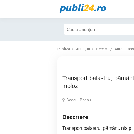
publi
24
.ro
Publi24
Anunțuri
Servicii
Auto-Trans
Transport balastru, pământ, nisip, piatra,
moloz
Bacau
,
Bacau
Descriere
Transport balastru, pământ, nisip,