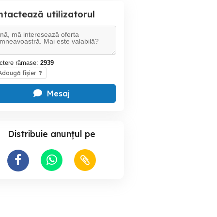
tactează utilizatorul
ctere rămase:
2939
daugă fișier
?
Mesaj
Distribuie anunțul pe
rt marfa 24/24
Închiriez Dacia Logan
Ridicatori electrohidraulici
REH 50/50
Bacau
Bacau
Bacau