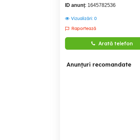
ID anunț
: 1645782536
Vizualizări:
0
Raportează
Arată telefon
Anunțuri recomandate
Bacău, transport balastru,
Inchiriere auto rent a car
balast, pietriș, piatră,
L
nisip, pământ
Bacau