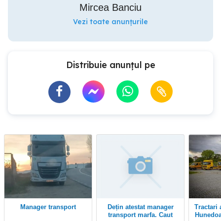
Mircea Banciu
Vezi toate anunțurile
Distribuie anunțul pe
Manager transport
Dețin atestat manager
Tractari auto, Alba, Arad,
transport marfa. Caut
Hunedoa