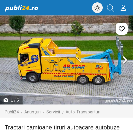
publi
24
.ro
1
/ 5
Publi24
Anunțuri
Servicii
Auto-Transporturi
Tractari camioane tiruri autoacare autobuze