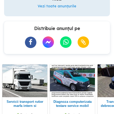
Vezi toate anunțurile
Distribuie anunțul pe
Servicii transport rutier
Diagnoza computerizata
Transfer aeroport
marfa intern si
testare service mobil
debrece
international
rapid electrica verificare
auto deplasare la