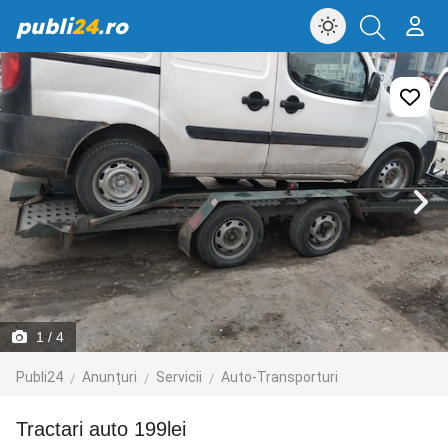
publi
24
.ro
1
/ 4
Publi24
Anunțuri
Servicii
Auto-Transporturi
Tractari auto 199lei