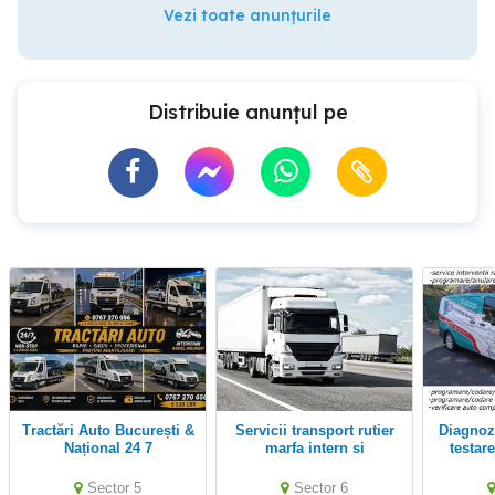
Vezi toate anunțurile
Distribuie anunțul pe
Tractări Auto București &
Servicii transport rutier
Diagnoza computerizata
Național 24 7
marfa intern si
testar
international
rapid el
auto
Sector 5
Sector 6