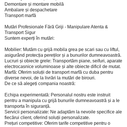
Demontare și montare mobilă
Ambalare și despachetare
Transport marfă
Mutări Profesionale Fără Griji - Manipulare Atenta &
Transport Sigur
Suntem experți în mutări:
Mobilier: Mutăm cu grijă mobila grea pe scari sau cu liftul,
asigurând protecția pereților și a bunurilor dumneavoastră.
Lucruri și obiecte grele: Transportăm piane, seifuri, aparate
electrocasnice voluminoase și alte obiecte dificil de mutat.
Marfă: Oferim soluții de transport marfă cu duba pentru
diverse nevoi, de la livrări la mutări de birouri.
De ce să alegeți compania noastră:
Echipa experimentată: Personalul nostru este instruit
pentru a manipula cu grijă bunurile dumneavoastră și a le
transporta în siguranță.
Servicii personalizate: Ne adaptăm la nevoile specifice ale
fiecărui client, oferind soluții personalizate.
Prețuri competitive: Oferim tarife competitive pentru o