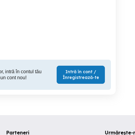
Rent a car Inchirieri auto
Montaj Parbrize Baia Mare
tractări
Baia Mare
Baia Mare
B
r, intră în contul tău
Intră în cont /
Înregistrează-te
 un cont nou!
Parteneri
Urmărește-