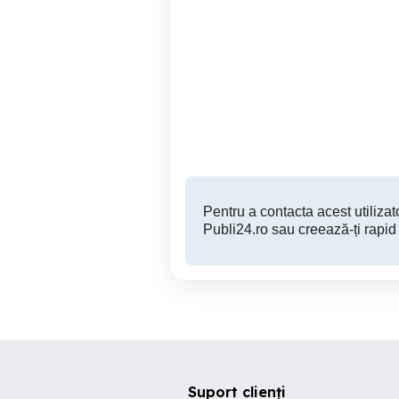
Polimerizare faruri matuite
Baia Mare
Pentru a contacta acest utilizato
Publi24.ro sau creează-ți rapid
Suport clienți