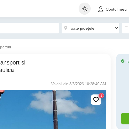
Contul meu
porturi
T
aulica
Valabil din 8/6/2026 10:28:40 AM
1