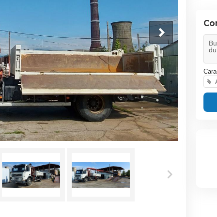
Con
Cara
A