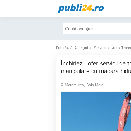
publi
24
.ro
Publi24
Anunțuri
Servicii
Auto-Trans
Închiriez - ofer servicii de transport si
manipulare cu macara hidr
Maramures
,
Baia Mare