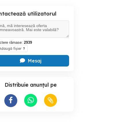
tactează utilizatorul
ctere rămase:
2939
daugă fișier
?
Mesaj
Distribuie anunțul pe