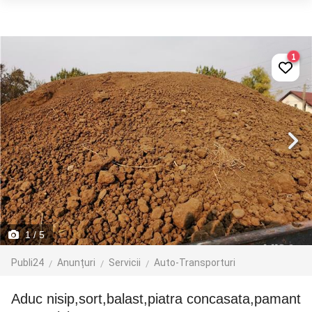
1
1
/ 5
Publi24
Anunțuri
Servicii
Auto-Transporturi
Aduc nisip,sort,balast,piatra concasata,pamant