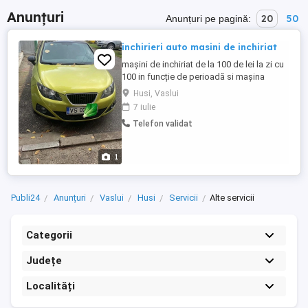
Anunțuri
20
50
Anunțuri pe pagină:
inchirieri auto masini de inchiriat
mașini de inchiriat de la 100 de lei la zi cu
100 in funcție de perioadă si mașina
Husi, Vaslui
7 iulie
Telefon validat
1
Publi24
Anunțuri
Vaslui
Husi
Servicii
Alte servicii
Categorii
Județe
Localități